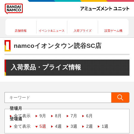
店舗情報
イベント&ニュース
入荷プライズ
設置ゲーム機
namcoイオンタウン読谷SC店
入荷景品・プライズ情報
登場月
全て表示
9月
8月
7月
6月
登場週
全て表示
5週
4週
3週
2週
1週