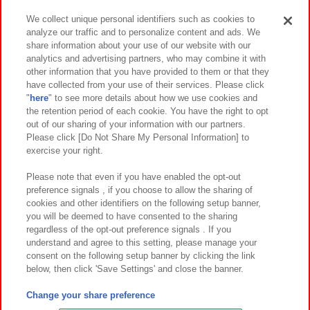
We collect unique personal identifiers such as cookies to
analyze our traffic and to personalize content and ads. We
イベント・キャンペーン
share information about your use of our website with our
analytics and advertising partners, who may combine it with
other information that you have provided to them or that they
have collected from your use of their services. Please click
"
here
" to see more details about how we use cookies and
関連会社
サステナビリティ
サイトポリシー
the retention period of each cookie. You have the right to opt
out of our sharing of your information with our partners.
プライバシーポリシー
ウェブアクセシビリティ方針と検証結果
Please click [Do Not Share My Personal Information] to
exercise your right.
お取引先さまとともに
食品のご提供について
カスタマーハラスメント対応方針
よくあるご質問・お問い合わせ
Please note that even if you have enabled the opt-out
preference signals , if you choose to allow the sharing of
cookies and other identifiers on the following setup banner,
you will be deemed to have consented to the sharing
regardless of the opt-out preference signals . If you
understand and agree to this setting, please manage your
consent on the following setup banner by clicking the link
below, then click 'Save Settings' and close the banner.
©Bandai Namco Amusement Inc.
©Bandai Namco Amusement Lab Inc.
Change your share preference
©Bandai Namco Experience Inc.