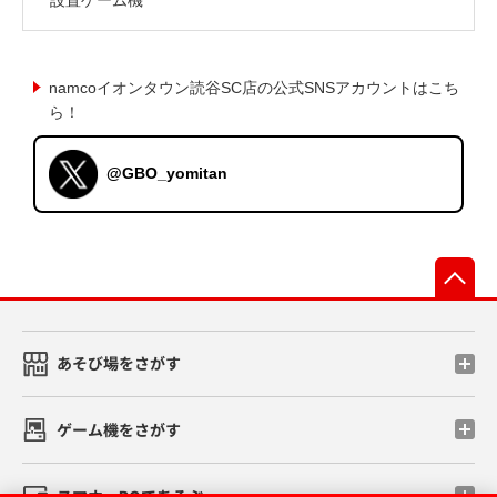
namcoイオンタウン読谷SC店の公式SNSアカウントはこち
ら！
@GBO_yomitan
先
あそび場をさがす
ゲーム機をさがす
スマホ・PCであそぶ