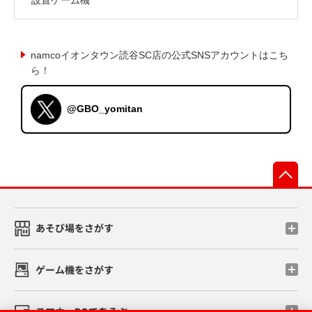
namcoイオンタウン読谷SC店の公式SNSアカウントはこち
ら！
@GBO_yomitan
先
あそび場をさがす
ゲーム機をさがす
スマホ・PCであそぶ