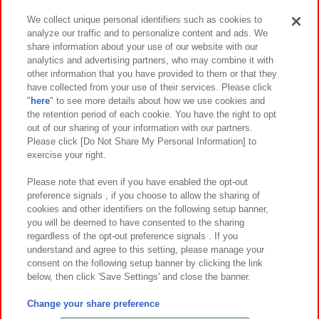
We collect unique personal identifiers such as cookies to
analyze our traffic and to personalize content and ads. We
イベント・キャンペーン
share information about your use of our website with our
analytics and advertising partners, who may combine it with
other information that you have provided to them or that they
have collected from your use of their services. Please click
"
here
" to see more details about how we use cookies and
関連会社
サステナビリティ
サイトポリシー
the retention period of each cookie. You have the right to opt
out of our sharing of your information with our partners.
プライバシーポリシー
ウェブアクセシビリティ方針と検証結果
Please click [Do Not Share My Personal Information] to
exercise your right.
お取引先さまとともに
食品のご提供について
カスタマーハラスメント対応方針
よくあるご質問・お問い合わせ
Please note that even if you have enabled the opt-out
preference signals , if you choose to allow the sharing of
cookies and other identifiers on the following setup banner,
you will be deemed to have consented to the sharing
regardless of the opt-out preference signals . If you
understand and agree to this setting, please manage your
consent on the following setup banner by clicking the link
below, then click 'Save Settings' and close the banner.
©Bandai Namco Amusement Inc.
©Bandai Namco Amusement Lab Inc.
Change your share preference
©Bandai Namco Experience Inc.