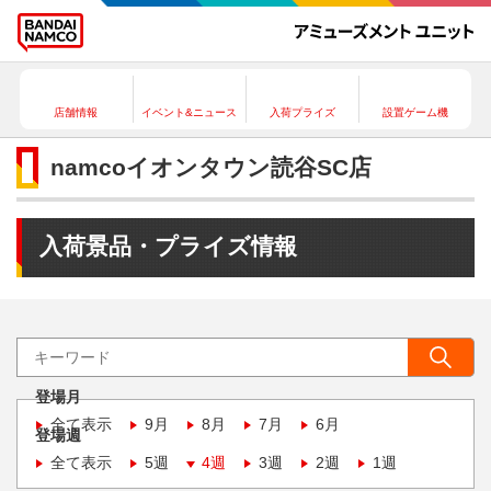
店舗情報
イベント&ニュース
入荷プライズ
設置ゲーム機
namcoイオンタウン読谷SC店
入荷景品・プライズ情報
登場月
全て表示
9月
8月
7月
6月
登場週
全て表示
5週
4週
3週
2週
1週