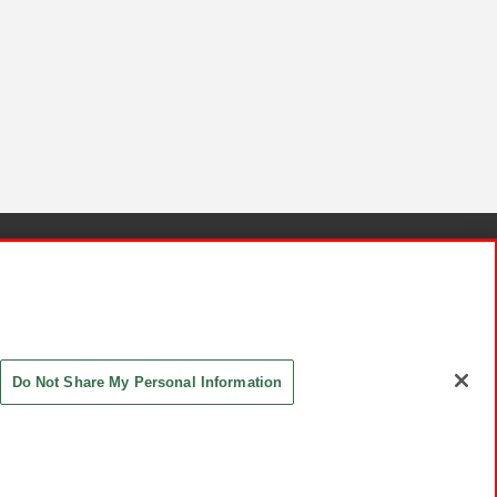
針と検証結果
お取引先さまとともに
お問い合わせ
Do Not Share My Personal Information
ASHIKI Co., Ltd. All Rights Reserved.