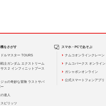
ム機をさがす
スマホ・PCであそぶ
ドルマスター TOURS
ナムコオンラインクレーン
動戦士ガンダム エクストリーム
ナムコパークス オンライ
ーサス２ インフィニットブース
ガシャポンオンライン
公式スマートフォンアプリ
ョジョの奇妙な冒険 ラストサバ
バー
鼓の達人
りスピリッツ