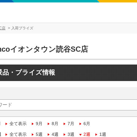
C店
入荷プライズ
mcoイオンタウン読谷SC店
景品・プライズ情報
月
全て表示
9月
8月
7月
6月
週
全て表示
5週
4週
3週
2週
1週