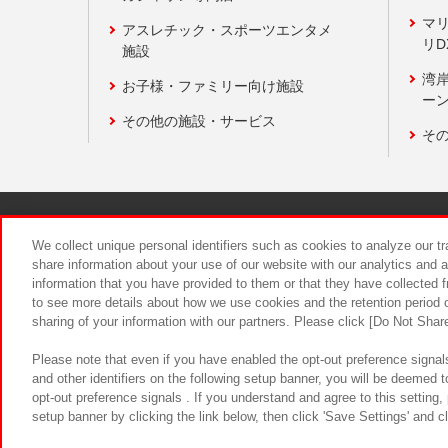
マ
アスレチック・スポーツエンタメ
リD
施設
湾
お子様・ファミリー向け施設
ーン
その他の施設・サービス
そ
関連会社
サステナビリティ
We collect unique personal identifiers such as cookies to analyze our t
share information about your use of our website with our analytics and 
information that you have provided to them or that they have collected f
食品のご提
to see more details about how we use cookies and the retention period o
sharing of your information with our partners. Please click [Do Not Shar
Please note that even if you have enabled the opt-out preference signals
and other identifiers on the following setup banner, you will be deemed 
opt-out preference signals . If you understand and agree to this setting
setup banner by clicking the link below, then click 'Save Settings' and c
©Bandai Namco Amusement Inc.
©Ba