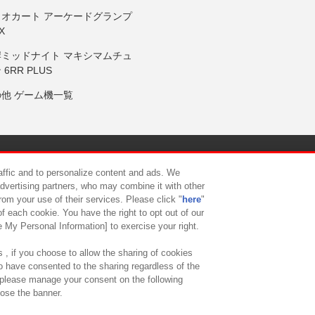
リオカート アーケードグランプ
X
岸ミッドナイト マキシマムチュ
 6RR PLUS
の他 ゲーム機一覧
サイトポリシー
プライバシーポリシー
ウェブアクセシビリティ方
raffic and to personalize content and ads. We
advertising partners, who may combine it with other
rom your use of their services. Please click "
here
"
供について
カスタマーハラスメント対応方針
よくあるご質問・
f each cookie. You have the right to opt out of our
e My Personal Information] to exercise your right.
 , if you choose to allow the sharing of cookies
to have consented to the sharing regardless of the
, please manage your consent on the following
lose the banner.
ndai Namco Amusement Lab Inc.
©Bandai Namco Experience Inc.
©HANAY