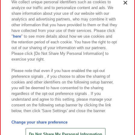
We collect unique personal identifiers such as cookies to
analyze our traffic and to personalize content and ads. We
イベント・キャンペーン
share information about your use of our website with our
analytics and advertising partners, who may combine it with
other information that you have provided to them or that they
have collected from your use of their services. Please click
"
here
" to see more details about how we use cookies and
関連会社
サステナビリティ
サイトポリシー
the retention period of each cookie. You have the right to opt
out of our sharing of your information with our partners.
プライバシーポリシー
ウェブアクセシビリティ方針と検証結果
Please click [Do Not Share My Personal Information] to
exercise your right.
お取引先さまとともに
食品のご提供について
カスタマーハラスメント対応方針
よくあるご質問・お問い合わせ
Please note that even if you have enabled the opt-out
preference signals , if you choose to allow the sharing of
cookies and other identifiers on the following setup banner,
you will be deemed to have consented to the sharing
regardless of the opt-out preference signals . If you
understand and agree to this setting, please manage your
consent on the following setup banner by clicking the link
below, then click 'Save Settings' and close the banner.
©Bandai Namco Amusement Inc.
©Bandai Namco Amusement Lab Inc.
Change your share preference
©Bandai Namco Experience Inc.
©HANAYASHIKI Co., Ltd. All Rights Reserved.
Do Not Share My Personal Information