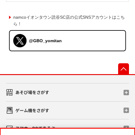
namcoイオンタウン読谷SC店の公式SNSアカウントはこち
ら！
@GBO_yomitan
先
あそび場をさがす
ゲーム機をさがす
スマホ・PCであそぶ