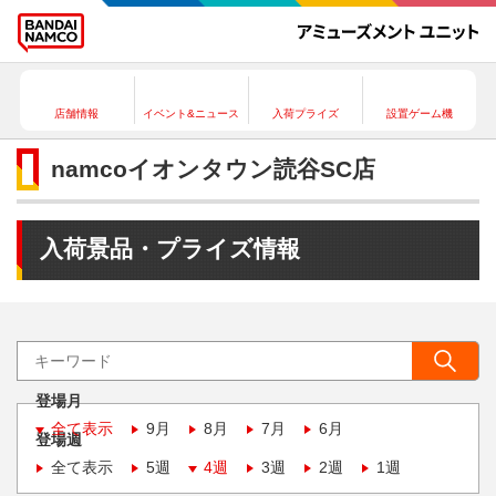
店舗情報
イベント&ニュース
入荷プライズ
設置ゲーム機
namcoイオンタウン読谷SC店
入荷景品・プライズ情報
登場月
全て表示
9月
8月
7月
6月
登場週
全て表示
5週
4週
3週
2週
1週