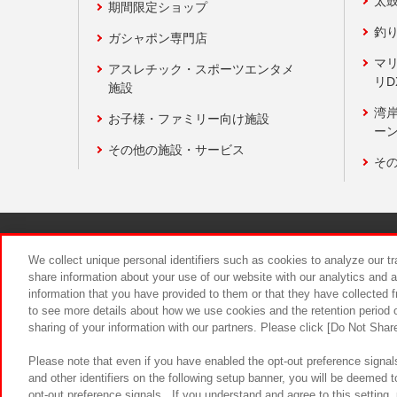
太
期間限定ショップ
釣
ガシャポン専門店
マ
アスレチック・スポーツエンタメ
リD
施設
湾
お子様・ファミリー向け施設
ーン
その他の施設・サービス
そ
関連会社
サステナビリティ
We collect unique personal identifiers such as cookies to analyze our t
share information about your use of our website with our analytics and 
information that you have provided to them or that they have collected f
食品のご提
to see more details about how we use cookies and the retention period o
sharing of your information with our partners. Please click [Do Not Shar
Please note that even if you have enabled the opt-out preference signals
and other identifiers on the following setup banner, you will be deemed 
opt-out preference signals . If you understand and agree to this setting