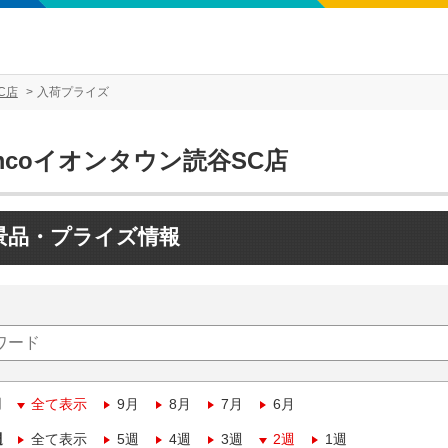
C店
入荷プライズ
mcoイオンタウン読谷SC店
景品・プライズ情報
月
全て表示
9月
8月
7月
6月
週
全て表示
5週
4週
3週
2週
1週