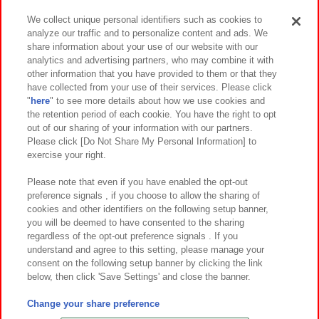
We collect unique personal identifiers such as cookies to
analyze our traffic and to personalize content and ads. We
イベント・キャンペーン
share information about your use of our website with our
analytics and advertising partners, who may combine it with
other information that you have provided to them or that they
have collected from your use of their services. Please click
"
here
" to see more details about how we use cookies and
関連会社
サステナビリティ
サイトポリシー
the retention period of each cookie. You have the right to opt
out of our sharing of your information with our partners.
プライバシーポリシー
ウェブアクセシビリティ方針と検証結果
Please click [Do Not Share My Personal Information] to
exercise your right.
お取引先さまとともに
食品のご提供について
カスタマーハラスメント対応方針
よくあるご質問・お問い合わせ
Please note that even if you have enabled the opt-out
preference signals , if you choose to allow the sharing of
cookies and other identifiers on the following setup banner,
you will be deemed to have consented to the sharing
regardless of the opt-out preference signals . If you
understand and agree to this setting, please manage your
consent on the following setup banner by clicking the link
below, then click 'Save Settings' and close the banner.
©Bandai Namco Amusement Inc.
©Bandai Namco Amusement Lab Inc.
Change your share preference
©Bandai Namco Experience Inc.