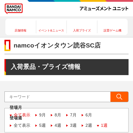
店舗情報
イベント&ニュース
入荷プライズ
設置ゲーム機
namcoイオンタウン読谷SC店
入荷景品・プライズ情報
登場月
全て表示
9月
8月
7月
6月
登場週
全て表示
5週
4週
3週
2週
1週