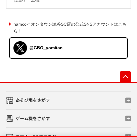
namcoイオンタウン読谷SC店の公式SNSアカウントはこち
ら！
@GBO_yomitan
先
あそび場をさがす
ゲーム機をさがす
スマホ・PCであそぶ