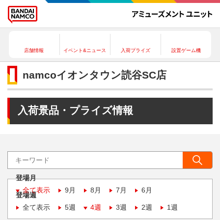
店舗情報
イベント&ニュース
入荷プライズ
設置ゲーム機
namcoイオンタウン読谷SC店
入荷景品・プライズ情報
登場月
全て表示
9月
8月
7月
6月
登場週
全て表示
5週
4週
3週
2週
1週