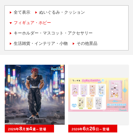
全て表示
ぬいぐるみ・クッション
フィギュア・ホビー
キーホルダー・マスコット・アクセサリー
生活雑貨・インテリア・小物
その他景品
8
4
6
26
2026年
月第
週～登場
2026年
月
日～登場