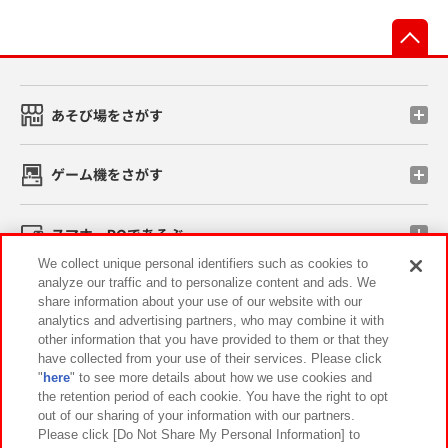
先
あそび場をさがす
ゲーム機をさがす
スマホ・PCであそぶ
We collect unique personal identifiers such as cookies to
analyze our traffic and to personalize content and ads. We
イベント・キャンペーン
share information about your use of our website with our
analytics and advertising partners, who may combine it with
other information that you have provided to them or that they
have collected from your use of their services. Please click
"
here
" to see more details about how we use cookies and
関連会社
サステナビリティ
サイトポリシー
the retention period of each cookie. You have the right to opt
out of our sharing of your information with our partners.
プライバシーポリシー
ウェブアクセシビリティ方針と検証結果
Please click [Do Not Share My Personal Information] to