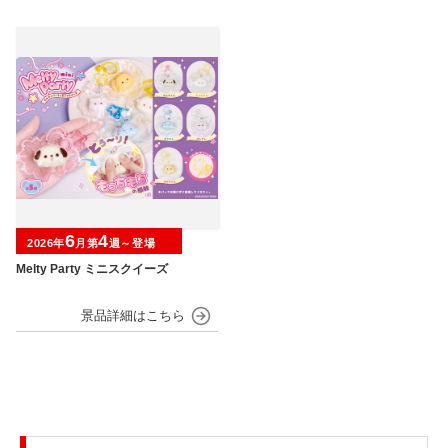
6
4
2026年
月第
週～登場
Melty Party ミニスクイーズ