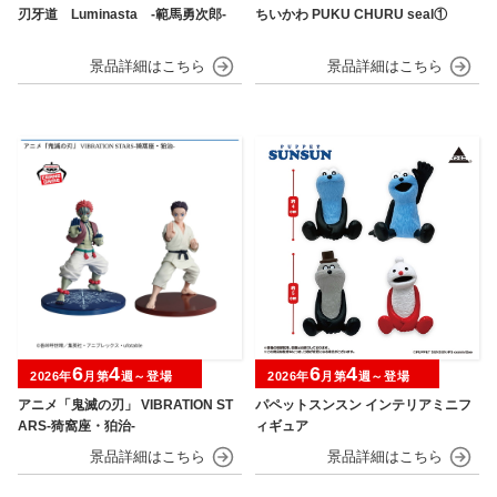
刃牙道 Luminasta ‐範馬勇次郎‐
ちいかわ PUKU CHURU seal①
6
4
6
4
2026年
月第
週～登場
2026年
月第
週～登場
アニメ「鬼滅の刃」 VIBRATION ST
パペットスンスン インテリアミニフ
ARS-猗窩座・狛治-
ィギュア