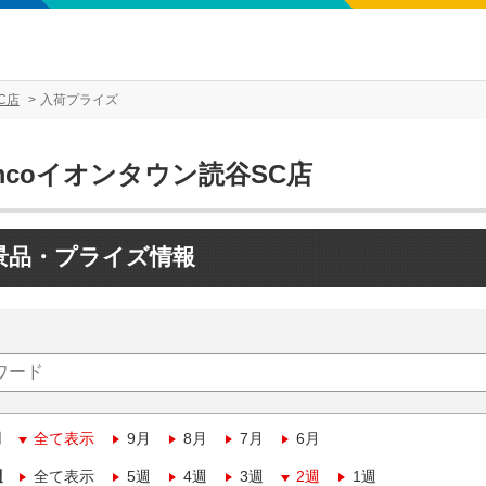
C店
入荷プライズ
mcoイオンタウン読谷SC店
景品・プライズ情報
月
全て表示
9月
8月
7月
6月
週
全て表示
5週
4週
3週
2週
1週