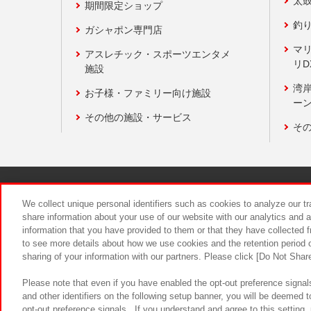
太
期間限定ショップ
釣
ガシャポン専門店
マ
アスレチック・スポーツエンタメ
リD
施設
湾
お子様・ファミリー向け施設
ーン
その他の施設・サービス
そ
関連会社
サステナビリティ
We collect unique personal identifiers such as cookies to analyze our t
share information about your use of our website with our analytics and 
information that you have provided to them or that they have collected f
食品のご提
to see more details about how we use cookies and the retention period o
sharing of your information with our partners. Please click [Do Not Shar
Please note that even if you have enabled the opt-out preference signals
and other identifiers on the following setup banner, you will be deemed 
opt-out preference signals . If you understand and agree to this setting