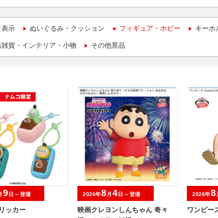
て表示
ぬいぐるみ・クッション
フィギュア・ホビー
キーホ
活雑貨・インテリア・小物
その他景品
9
8
4
8
月
日～登場
2026年
月
日～登場
2026年
クリッカー
映画クレヨンしんちゃん 奇々
ワンピース 