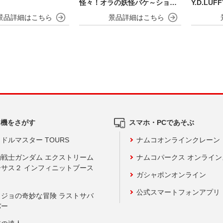
怪々！オラの妖怪バケ～ション
Y.D.LUF
おおきなSOFVIMATES～野原し
んのすけ～
ム機をさがす
スマホ・PCであそぶ
ドルマスター TOURS
ナムコオンラインクレーン
動戦士ガンダム エクストリーム
ナムコパークス オンライ
ーサス２ インフィニットブース
ガシャポンオンライン
公式スマートフォンアプリ
ョジョの奇妙な冒険 ラストサバ
バー