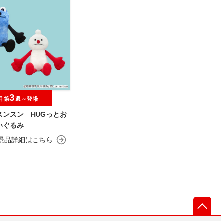
3
月第
週～登場
スンスン HUGっとお
いぐるみ
先