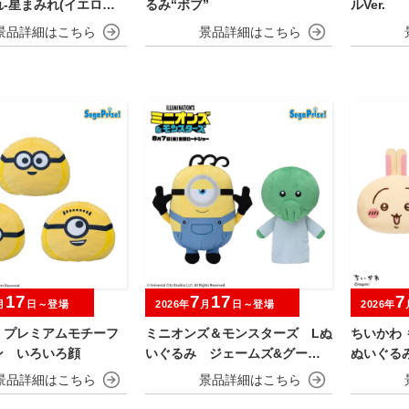
-星まみれ(イエロー)-
るみ“ボブ”
ルVer.
み
17
7
17
7
月
日～登場
2026年
月
日～登場
2026年
 プレミアムモチーフ
ミニオンズ＆モンスターズ Lぬ
ちいかわ 
ン いろいろ顔
いぐるみ ジェームズ&グーミ
ぬいぐる
ー