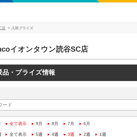
C店
入荷プライズ
mcoイオンタウン読谷SC店
景品・プライズ情報
月
全て表示
9月
8月
7月
6月
週
全て表示
5週
4週
3週
2週
1週