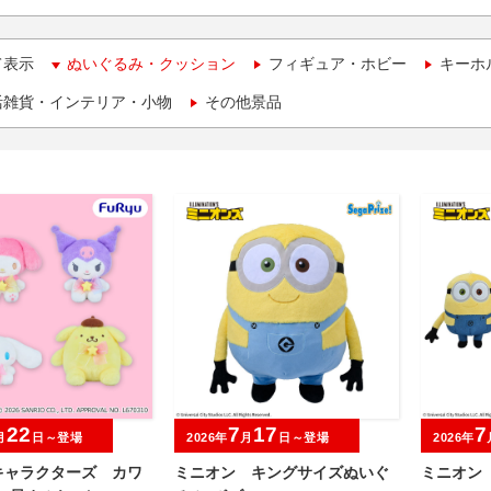
て表示
ぬいぐるみ・クッション
フィギュア・ホビー
キーホ
活雑貨・インテリア・小物
その他景品
22
7
17
7
月
日～登場
2026年
月
日～登場
2026年
キャラクターズ カワ
ミニオン キングサイズぬいぐ
ミニオン