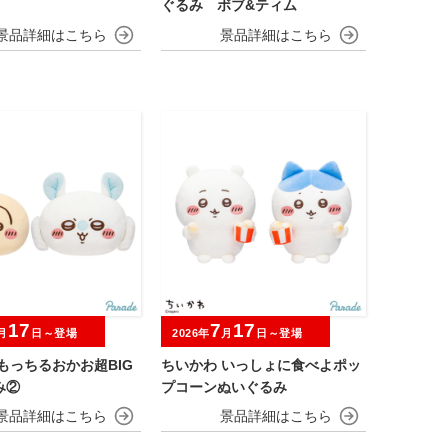
ぐるみ ボブ&ティム
17
7
17
月
日～登場
2026年
月
日～登場
もっちるおかお超BIG
ちいかわ いっしょに食べよポッ
み②
プコーンぬいぐるみ