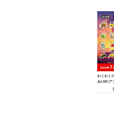
7
2026年
わくわく
みLMCア