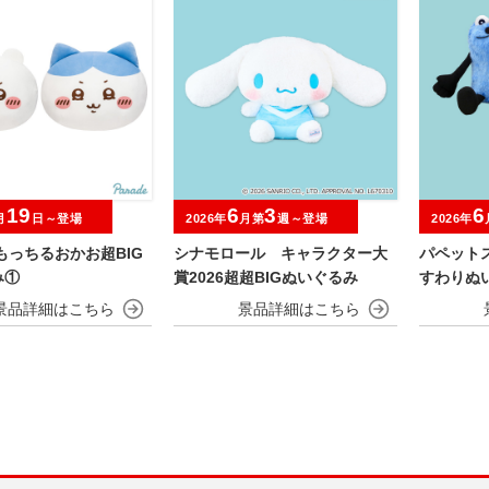
19
6
3
6
月
日～登場
2026年
月第
週～登場
2026年
もっちるおかお超BIG
シナモロール キャラクター大
パペット
み①
賞2026超超BIGぬいぐるみ
すわりぬ