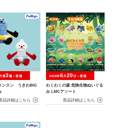
3
6
20
月第
週～登場
2026年
月
日～登場
スンスン うきわBIG
わくわくの森 危険生物ぬいぐる
み
み LMCアソート