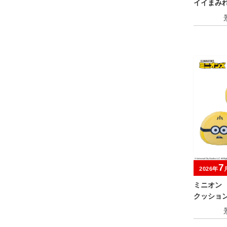
イイまみれ
ぬいぐる
7
2026年
ミニオン
クッショ