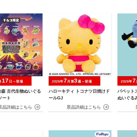
17
7
3
7
月
日～登場
2026年
月第
週～登場
2026年
の森 古代生物ぬいぐる
ハローキティ トコナツ日焼けド
パペット
ソート
ールGJ
ぬいぐる