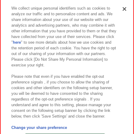
We collect unique personal identifiers such as cookies to
analyze our traffic and to personalize content and ads. We
イベント・キャンペーン
share information about your use of our website with our
analytics and advertising partners, who may combine it with
other information that you have provided to them or that they
have collected from your use of their services. Please click
"
here
" to see more details about how we use cookies and
関連会社
サステナビリティ
サイトポリシー
the retention period of each cookie. You have the right to opt
out of our sharing of your information with our partners.
プライバシーポリシー
ウェブアクセシビリティ方針と検証結果
Please click [Do Not Share My Personal Information] to
exercise your right.
お取引先さまとともに
食品のご提供について
カスタマーハラスメント対応方針
よくあるご質問・お問い合わせ
Please note that even if you have enabled the opt-out
preference signals , if you choose to allow the sharing of
cookies and other identifiers on the following setup banner,
you will be deemed to have consented to the sharing
regardless of the opt-out preference signals . If you
understand and agree to this setting, please manage your
consent on the following setup banner by clicking the link
below, then click 'Save Settings' and close the banner.
©Bandai Namco Amusement Inc.
©Bandai Namco Amusement Lab Inc.
Change your share preference
©Bandai Namco Experience Inc.