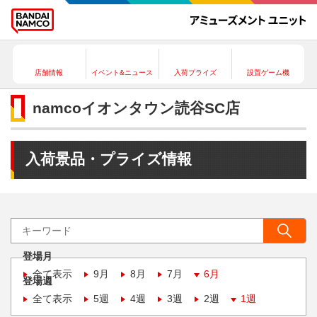
店舗情報
イベント&ニュース
入荷プライズ
設置ゲーム機
namcoイオンタウン読谷SC店
入荷景品・プライズ情報
登場月
全て表示
9月
8月
7月
6月
登場週
全て表示
5週
4週
3週
2週
1週