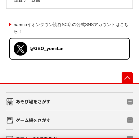
namcoイオンタウン読谷SC店の公式SNSアカウントはこち
ら！
@GBO_yomitan
先
あそび場をさがす
ゲーム機をさがす
スマホ・PCであそぶ