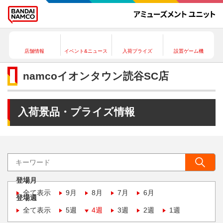
店舗情報
イベント&ニュース
入荷プライズ
設置ゲーム機
namcoイオンタウン読谷SC店
入荷景品・プライズ情報
登場月
全て表示
9月
8月
7月
6月
登場週
全て表示
5週
4週
3週
2週
1週