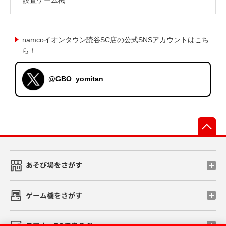
namcoイオンタウン読谷SC店の公式SNSアカウントはこち
ら！
@GBO_yomitan
先
あそび場をさがす
ゲーム機をさがす
スマホ・PCであそぶ