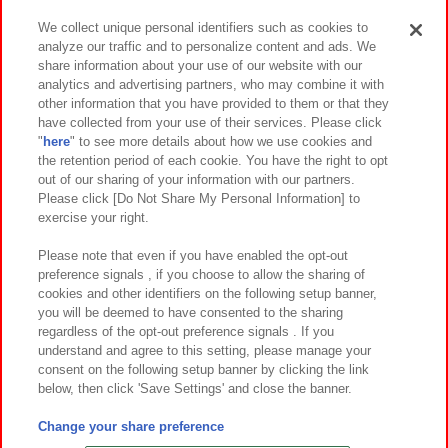
We collect unique personal identifiers such as cookies to
analyze our traffic and to personalize content and ads. We
イベント・キャンペーン
share information about your use of our website with our
analytics and advertising partners, who may combine it with
other information that you have provided to them or that they
have collected from your use of their services. Please click
"
here
" to see more details about how we use cookies and
関連会社
サステナビリティ
サイトポリシー
the retention period of each cookie. You have the right to opt
out of our sharing of your information with our partners.
プライバシーポリシー
ウェブアクセシビリティ方針と検証結果
Please click [Do Not Share My Personal Information] to
exercise your right.
お取引先さまとともに
食品のご提供について
カスタマーハラスメント対応方針
よくあるご質問・お問い合わせ
Please note that even if you have enabled the opt-out
preference signals , if you choose to allow the sharing of
cookies and other identifiers on the following setup banner,
you will be deemed to have consented to the sharing
regardless of the opt-out preference signals . If you
understand and agree to this setting, please manage your
consent on the following setup banner by clicking the link
below, then click 'Save Settings' and close the banner.
©Bandai Namco Amusement Inc.
©Bandai Namco Amusement Lab Inc.
Change your share preference
©Bandai Namco Experience Inc.