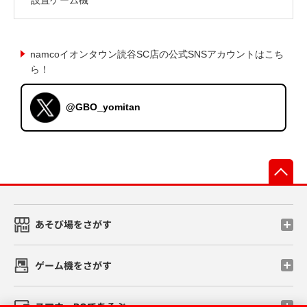
namcoイオンタウン読谷SC店の公式SNSアカウントはこち
ら！
@GBO_yomitan
先
あそび場をさがす
ゲーム機をさがす
スマホ・PCであそぶ