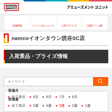
店舗情報
イベント&ニュース
入荷プライズ
設置ゲーム機
namcoイオンタウン読谷SC店
入荷景品・プライズ情報
登場月
全て表示
9月
8月
7月
6月
登場週
全て表示
5週
4週
3週
2週
1週