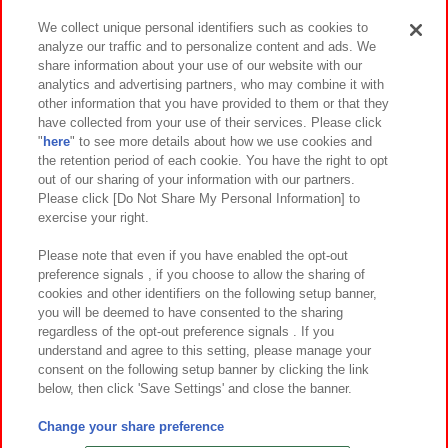
We collect unique personal identifiers such as cookies to
analyze our traffic and to personalize content and ads. We
イベント・キャンペーン
share information about your use of our website with our
analytics and advertising partners, who may combine it with
other information that you have provided to them or that they
have collected from your use of their services. Please click
"
here
" to see more details about how we use cookies and
関連会社
サステナビリティ
サイトポリシー
the retention period of each cookie. You have the right to opt
out of our sharing of your information with our partners.
プライバシーポリシー
ウェブアクセシビリティ方針と検証結果
Please click [Do Not Share My Personal Information] to
exercise your right.
お取引先さまとともに
食品のご提供について
カスタマーハラスメント対応方針
よくあるご質問・お問い合わせ
Please note that even if you have enabled the opt-out
preference signals , if you choose to allow the sharing of
cookies and other identifiers on the following setup banner,
you will be deemed to have consented to the sharing
regardless of the opt-out preference signals . If you
understand and agree to this setting, please manage your
consent on the following setup banner by clicking the link
below, then click 'Save Settings' and close the banner.
©Bandai Namco Amusement Inc.
©Bandai Namco Amusement Lab Inc.
Change your share preference
©Bandai Namco Experience Inc.