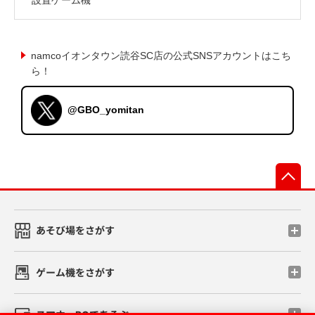
namcoイオンタウン読谷SC店の公式SNSアカウントはこち
ら！
@GBO_yomitan
先
あそび場をさがす
ゲーム機をさがす
スマホ・PCであそぶ