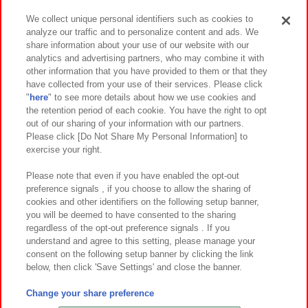
We collect unique personal identifiers such as cookies to
analyze our traffic and to personalize content and ads. We
イベント・キャンペーン
share information about your use of our website with our
analytics and advertising partners, who may combine it with
other information that you have provided to them or that they
have collected from your use of their services. Please click
"
here
" to see more details about how we use cookies and
関連会社
サステナビリティ
サイトポリシー
the retention period of each cookie. You have the right to opt
out of our sharing of your information with our partners.
プライバシーポリシー
ウェブアクセシビリティ方針と検証結果
Please click [Do Not Share My Personal Information] to
exercise your right.
お取引先さまとともに
食品のご提供について
カスタマーハラスメント対応方針
よくあるご質問・お問い合わせ
Please note that even if you have enabled the opt-out
preference signals , if you choose to allow the sharing of
cookies and other identifiers on the following setup banner,
you will be deemed to have consented to the sharing
regardless of the opt-out preference signals . If you
understand and agree to this setting, please manage your
consent on the following setup banner by clicking the link
below, then click 'Save Settings' and close the banner.
©Bandai Namco Amusement Inc.
©Bandai Namco Amusement Lab Inc.
Change your share preference
©Bandai Namco Experience Inc.