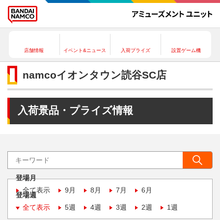
店舗情報
イベント&ニュース
入荷プライズ
設置ゲーム機
namcoイオンタウン読谷SC店
入荷景品・プライズ情報
登場月
全て表示
9月
8月
7月
6月
登場週
全て表示
5週
4週
3週
2週
1週