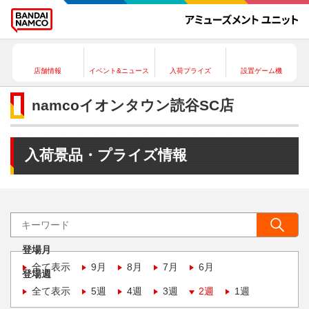
店舗情報
イベント&ニュース
入荷プライズ
設置ゲーム機
namcoイオンタウン読谷SC店
入荷景品・プライズ情報
登場月
全て表示
9月
8月
7月
6月
登場週
全て表示
5週
4週
3週
2週
1週