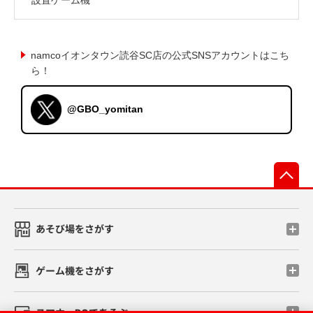
namcoイオンタウン読谷SC店の公式SNSアカウントはこち
ら！
@GBO_yomitan
先
あそび場をさがす
ゲーム機をさがす
スマホ・PCであそぶ