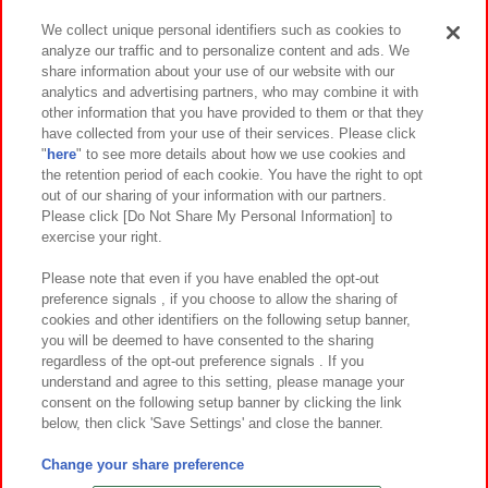
We collect unique personal identifiers such as cookies to
analyze our traffic and to personalize content and ads. We
イベント・キャンペーン
share information about your use of our website with our
analytics and advertising partners, who may combine it with
other information that you have provided to them or that they
have collected from your use of their services. Please click
"
here
" to see more details about how we use cookies and
関連会社
サステナビリティ
サイトポリシー
the retention period of each cookie. You have the right to opt
out of our sharing of your information with our partners.
プライバシーポリシー
ウェブアクセシビリティ方針と検証結果
Please click [Do Not Share My Personal Information] to
exercise your right.
お取引先さまとともに
食品のご提供について
カスタマーハラスメント対応方針
よくあるご質問・お問い合わせ
Please note that even if you have enabled the opt-out
preference signals , if you choose to allow the sharing of
cookies and other identifiers on the following setup banner,
you will be deemed to have consented to the sharing
regardless of the opt-out preference signals . If you
understand and agree to this setting, please manage your
consent on the following setup banner by clicking the link
below, then click 'Save Settings' and close the banner.
©Bandai Namco Amusement Inc.
©Bandai Namco Amusement Lab Inc.
Change your share preference
©Bandai Namco Experience Inc.