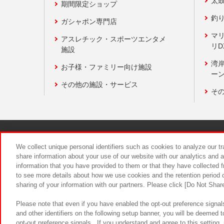
太
期間限定ショップ
釣
ガシャポン専門店
マ
アスレチック・スポーツエンタメ
リD
施設
湾
お子様・ファミリー向け施設
ーン
その他の施設・サービス
そ
関連会社
サステナビリティ
We collect unique personal identifiers such as cookies to analyze our t
share information about your use of our website with our analytics and 
information that you have provided to them or that they have collected f
食品のご提
to see more details about how we use cookies and the retention period o
sharing of your information with our partners. Please click [Do Not Shar
Please note that even if you have enabled the opt-out preference signals
and other identifiers on the following setup banner, you will be deemed 
opt-out preference signals . If you understand and agree to this setting