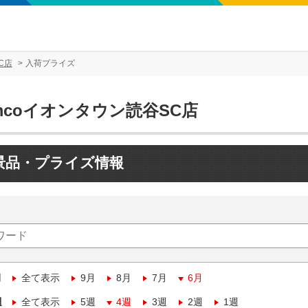
C店
入荷プライズ
mcoイオンタウン読谷SC店
景品・プライズ情報
月
全て表示
9月
8月
7月
6月
週
全て表示
5週
4週
3週
2週
1週