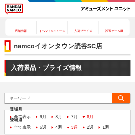
店舗情報
イベント&ニュース
入荷プライズ
設置ゲーム機
namcoイオンタウン読谷SC店
入荷景品・プライズ情報
登場月
全て表示
9月
8月
7月
6月
登場週
全て表示
5週
4週
3週
2週
1週