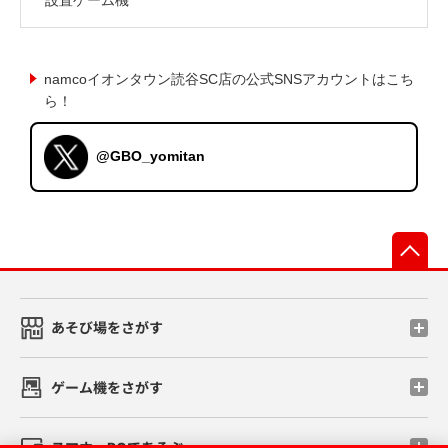
namcoイオンタウン読谷SC店の公式SNSアカウントはこち
ら！
@GBO_yomitan
先
あそび場をさがす
ゲーム機をさがす
スマホ・PCであそぶ