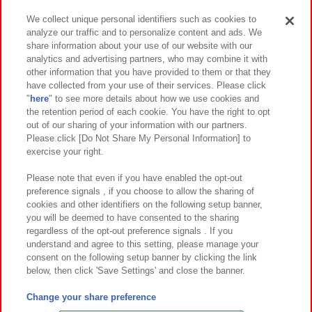
We collect unique personal identifiers such as cookies to
analyze our traffic and to personalize content and ads. We
イベント・キャンペーン
share information about your use of our website with our
analytics and advertising partners, who may combine it with
other information that you have provided to them or that they
have collected from your use of their services. Please click
"
here
" to see more details about how we use cookies and
関連会社
サステナビリティ
サイトポリシー
the retention period of each cookie. You have the right to opt
out of our sharing of your information with our partners.
プライバシーポリシー
ウェブアクセシビリティ方針と検証結果
Please click [Do Not Share My Personal Information] to
exercise your right.
お取引先さまとともに
食品のご提供について
カスタマーハラスメント対応方針
よくあるご質問・お問い合わせ
Please note that even if you have enabled the opt-out
preference signals , if you choose to allow the sharing of
cookies and other identifiers on the following setup banner,
you will be deemed to have consented to the sharing
regardless of the opt-out preference signals . If you
understand and agree to this setting, please manage your
consent on the following setup banner by clicking the link
below, then click 'Save Settings' and close the banner.
©Bandai Namco Amusement Inc.
©Bandai Namco Amusement Lab Inc.
Change your share preference
©Bandai Namco Experience Inc.