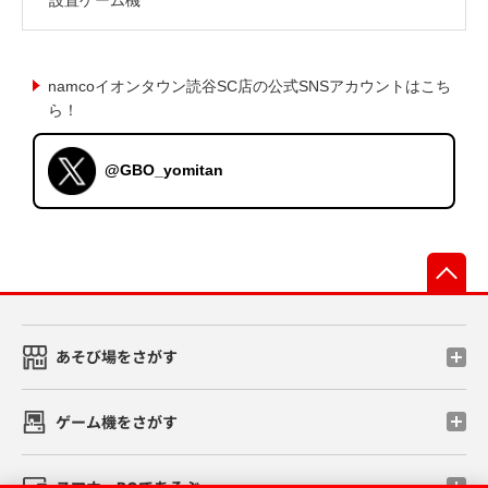
namcoイオンタウン読谷SC店の公式SNSアカウントはこち
ら！
@GBO_yomitan
先
あそび場をさがす
ゲーム機をさがす
スマホ・PCであそぶ