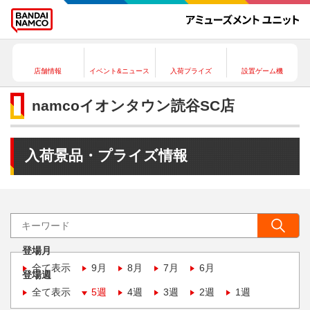
店舗情報
イベント&ニュース
入荷プライズ
設置ゲーム機
namcoイオンタウン読谷SC店
入荷景品・プライズ情報
登場月
全て表示
9月
8月
7月
6月
登場週
全て表示
5週
4週
3週
2週
1週