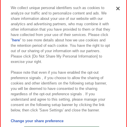
We collect unique personal identifiers such as cookies to
analyze our traffic and to personalize content and ads. We
イベント・キャンペーン
share information about your use of our website with our
analytics and advertising partners, who may combine it with
other information that you have provided to them or that they
have collected from your use of their services. Please click
"
here
" to see more details about how we use cookies and
関連会社
サステナビリティ
サイトポリシー
the retention period of each cookie. You have the right to opt
out of our sharing of your information with our partners.
プライバシーポリシー
ウェブアクセシビリティ方針と検証結果
Please click [Do Not Share My Personal Information] to
exercise your right.
お取引先さまとともに
食品のご提供について
カスタマーハラスメント対応方針
よくあるご質問・お問い合わせ
Please note that even if you have enabled the opt-out
preference signals , if you choose to allow the sharing of
cookies and other identifiers on the following setup banner,
you will be deemed to have consented to the sharing
regardless of the opt-out preference signals . If you
understand and agree to this setting, please manage your
consent on the following setup banner by clicking the link
below, then click 'Save Settings' and close the banner.
©Bandai Namco Amusement Inc.
©Bandai Namco Amusement Lab Inc.
Change your share preference
©Bandai Namco Experience Inc.