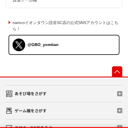
namcoイオンタウン読谷SC店の公式SNSアカウントはこち
ら！
@GBO_yomitan
先
あそび場をさがす
ゲーム機をさがす
スマホ・PCであそぶ