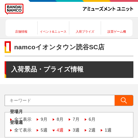
店舗情報
イベント&ニュース
入荷プライズ
設置ゲーム機
namcoイオンタウン読谷SC店
入荷景品・プライズ情報
登場月
全て表示
9月
8月
7月
6月
登場週
全て表示
5週
4週
3週
2週
1週