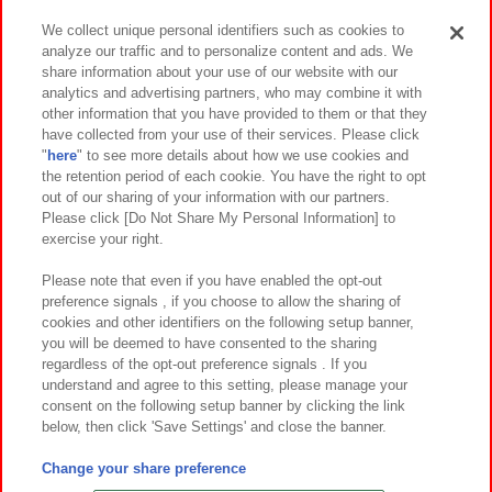
We collect unique personal identifiers such as cookies to
analyze our traffic and to personalize content and ads. We
イベント・キャンペーン
share information about your use of our website with our
analytics and advertising partners, who may combine it with
other information that you have provided to them or that they
have collected from your use of their services. Please click
"
here
" to see more details about how we use cookies and
関連会社
サステナビリティ
サイトポリシー
the retention period of each cookie. You have the right to opt
out of our sharing of your information with our partners.
プライバシーポリシー
ウェブアクセシビリティ方針と検証結果
Please click [Do Not Share My Personal Information] to
exercise your right.
お取引先さまとともに
食品のご提供について
カスタマーハラスメント対応方針
よくあるご質問・お問い合わせ
Please note that even if you have enabled the opt-out
preference signals , if you choose to allow the sharing of
cookies and other identifiers on the following setup banner,
you will be deemed to have consented to the sharing
regardless of the opt-out preference signals . If you
understand and agree to this setting, please manage your
consent on the following setup banner by clicking the link
below, then click 'Save Settings' and close the banner.
©Bandai Namco Amusement Inc.
©Bandai Namco Amusement Lab Inc.
Change your share preference
©Bandai Namco Experience Inc.