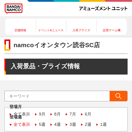
店舗情報
イベント&ニュース
入荷プライズ
設置ゲーム機
namcoイオンタウン読谷SC店
入荷景品・プライズ情報
登場月
全て表示
9月
8月
7月
6月
登場週
全て表示
5週
4週
3週
2週
1週