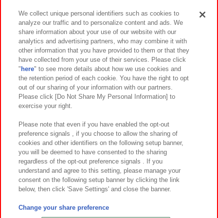
We collect unique personal identifiers such as cookies to
analyze our traffic and to personalize content and ads. We
イベント・キャンペーン
share information about your use of our website with our
analytics and advertising partners, who may combine it with
other information that you have provided to them or that they
have collected from your use of their services. Please click
"
here
" to see more details about how we use cookies and
関連会社
サステナビリティ
サイトポリシー
the retention period of each cookie. You have the right to opt
out of our sharing of your information with our partners.
プライバシーポリシー
ウェブアクセシビリティ方針と検証結果
Please click [Do Not Share My Personal Information] to
exercise your right.
お取引先さまとともに
食品のご提供について
カスタマーハラスメント対応方針
よくあるご質問・お問い合わせ
Please note that even if you have enabled the opt-out
preference signals , if you choose to allow the sharing of
cookies and other identifiers on the following setup banner,
you will be deemed to have consented to the sharing
regardless of the opt-out preference signals . If you
understand and agree to this setting, please manage your
consent on the following setup banner by clicking the link
below, then click 'Save Settings' and close the banner.
©Bandai Namco Amusement Inc.
©Bandai Namco Amusement Lab Inc.
Change your share preference
©Bandai Namco Experience Inc.