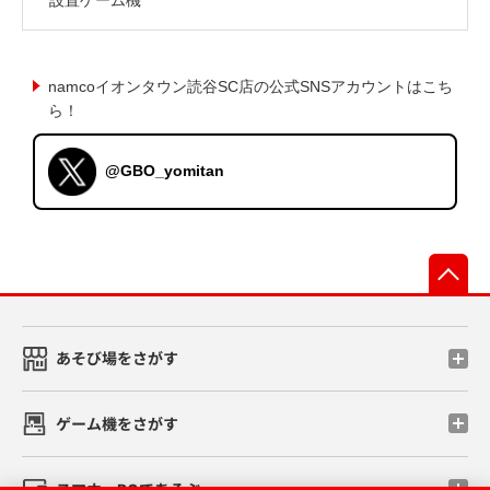
namcoイオンタウン読谷SC店の公式SNSアカウントはこち
ら！
@GBO_yomitan
先
あそび場をさがす
ゲーム機をさがす
スマホ・PCであそぶ