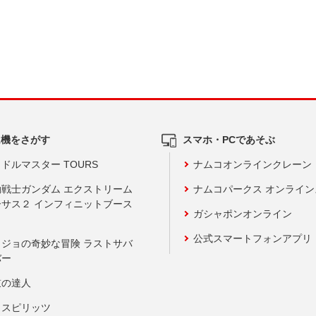
ム機をさがす
スマホ・PCであそぶ
ドルマスター TOURS
ナムコオンラインクレーン
動戦士ガンダム エクストリーム
ナムコパークス オンライ
ーサス２ インフィニットブース
ガシャポンオンライン
公式スマートフォンアプリ
ョジョの奇妙な冒険 ラストサバ
バー
鼓の達人
りスピリッツ