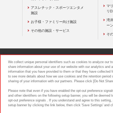
マ
アスレチック・スポーツエンタメ
リD
施設
湾
お子様・ファミリー向け施設
ーン
その他の施設・サービス
そ
関連会社
サステナビリティ
We collect unique personal identifiers such as cookies to analyze our t
share information about your use of our website with our analytics and 
information that you have provided to them or that they have collected f
食品のご提
to see more details about how we use cookies and the retention period o
sharing of your information with our partners. Please click [Do Not Shar
Please note that even if you have enabled the opt-out preference signals
and other identifiers on the following setup banner, you will be deemed 
opt-out preference signals . If you understand and agree to this setting
setup banner by clicking the link below, then click 'Save Settings' and c
©Bandai Namco Amusement Inc.
©Ba