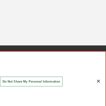
針と検証結果
お取引先さまとともに
お問い合わせ
Do Not Share My Personal Information
ASHIKI Co., Ltd. All Rights Reserved.