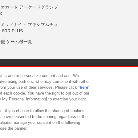
リオカート アーケードグランプ
X
岸ミッドナイト マキシマムチュ
 6RR PLUS
の他 ゲーム機一覧
サイトポリシー
プライバシーポリシー
ウェブアクセシビリティ方
raffic and to personalize content and ads. We
advertising partners, who may combine it with other
rom your use of their services. Please click "
here
"
供について
カスタマーハラスメント対応方針
よくあるご質問・
f each cookie. You have the right to opt out of our
e My Personal Information] to exercise your right.
 , if you choose to allow the sharing of cookies
to have consented to the sharing regardless of the
, please manage your consent on the following
lose the banner.
ndai Namco Amusement Lab Inc.
©Bandai Namco Experience Inc.
©HANAY