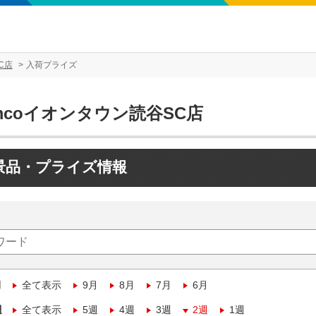
C店
入荷プライズ
mcoイオンタウン読谷SC店
景品・プライズ情報
月
全て表示
9月
8月
7月
6月
週
全て表示
5週
4週
3週
2週
1週