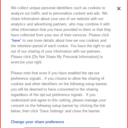
We collect unique personal identifiers such as cookies to
analyze our traffic and to personalize content and ads. We
イベント・キャンペーン
share information about your use of our website with our
analytics and advertising partners, who may combine it with
other information that you have provided to them or that they
have collected from your use of their services. Please click
"
here
" to see more details about how we use cookies and
関連会社
サステナビリティ
サイトポリシー
the retention period of each cookie. You have the right to opt
out of our sharing of your information with our partners.
プライバシーポリシー
ウェブアクセシビリティ方針と検証結果
Please click [Do Not Share My Personal Information] to
exercise your right.
お取引先さまとともに
食品のご提供について
カスタマーハラスメント対応方針
よくあるご質問・お問い合わせ
Please note that even if you have enabled the opt-out
preference signals , if you choose to allow the sharing of
cookies and other identifiers on the following setup banner,
you will be deemed to have consented to the sharing
regardless of the opt-out preference signals . If you
understand and agree to this setting, please manage your
consent on the following setup banner by clicking the link
below, then click 'Save Settings' and close the banner.
©Bandai Namco Amusement Inc.
©Bandai Namco Amusement Lab Inc.
Change your share preference
©Bandai Namco Experience Inc.