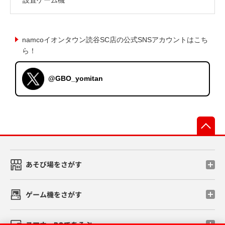
namcoイオンタウン読谷SC店の公式SNSアカウントはこち
ら！
@GBO_yomitan
先
あそび場をさがす
ゲーム機をさがす
スマホ・PCであそぶ