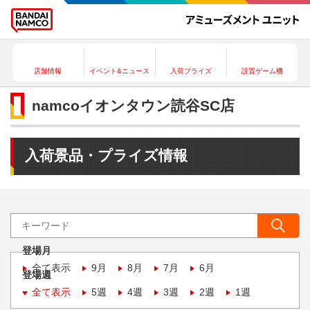
店舗情報
イベント&ニュース
入荷プライズ
設置ゲーム機
namcoイオンタウン読谷SC店
入荷景品・プライズ情報
登場月
全て表示
9月
8月
7月
6月
登場週
全て表示
5週
4週
3週
2週
1週