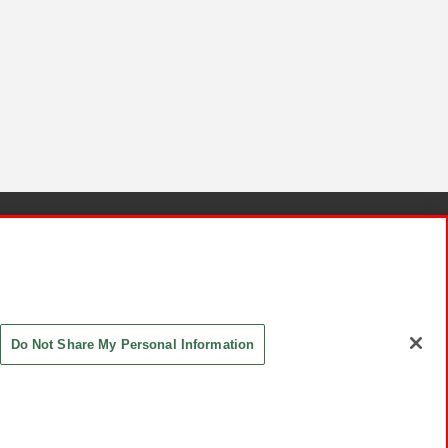
針と検証結果
お取引先さまとともに
お問い合わせ
Do Not Share My Personal Information
ASHIKI Co., Ltd. All Rights Reserved.