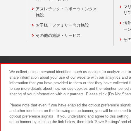
マ
アスレチック・スポーツエンタメ
リD
施設
湾
お子様・ファミリー向け施設
ーン
その他の施設・サービス
そ
関連会社
サステナビリティ
We collect unique personal identifiers such as cookies to analyze our t
share information about your use of our website with our analytics and 
information that you have provided to them or that they have collected f
食品のご提
to see more details about how we use cookies and the retention period o
sharing of your information with our partners. Please click [Do Not Shar
Please note that even if you have enabled the opt-out preference signals
and other identifiers on the following setup banner, you will be deemed 
opt-out preference signals . If you understand and agree to this setting
setup banner by clicking the link below, then click 'Save Settings' and c
©Bandai Namco Amusement Inc.
©Ba