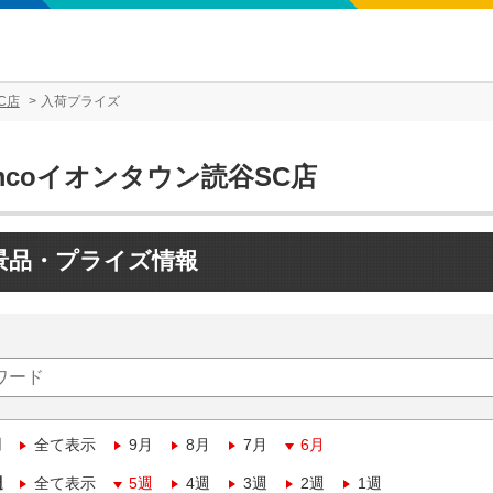
C店
入荷プライズ
mcoイオンタウン読谷SC店
景品・プライズ情報
月
全て表示
9月
8月
7月
6月
週
全て表示
5週
4週
3週
2週
1週