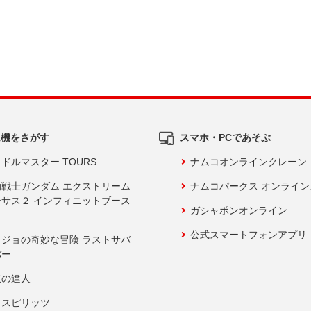
ム機をさがす
スマホ・PCであそぶ
ドルマスター TOURS
ナムコオンラインクレーン
動戦士ガンダム エクストリーム
ナムコパークス オンライ
ーサス２ インフィニットブース
ガシャポンオンライン
公式スマートフォンアプリ
ョジョの奇妙な冒険 ラストサバ
バー
鼓の達人
りスピリッツ