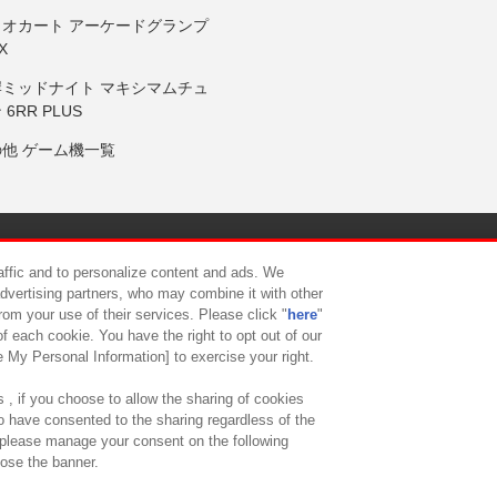
リオカート アーケードグランプ
X
岸ミッドナイト マキシマムチュ
 6RR PLUS
の他 ゲーム機一覧
サイトポリシー
プライバシーポリシー
ウェブアクセシビリティ方
raffic and to personalize content and ads. We
advertising partners, who may combine it with other
rom your use of their services. Please click "
here
"
供について
カスタマーハラスメント対応方針
よくあるご質問・
f each cookie. You have the right to opt out of our
e My Personal Information] to exercise your right.
 , if you choose to allow the sharing of cookies
to have consented to the sharing regardless of the
, please manage your consent on the following
lose the banner.
ndai Namco Amusement Lab Inc.
©Bandai Namco Experience Inc.
©HANAY