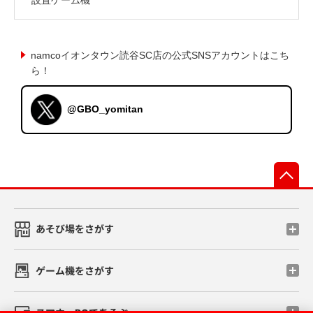
namcoイオンタウン読谷SC店の公式SNSアカウントはこち
ら！
@GBO_yomitan
先
あそび場をさがす
ゲーム機をさがす
スマホ・PCであそぶ