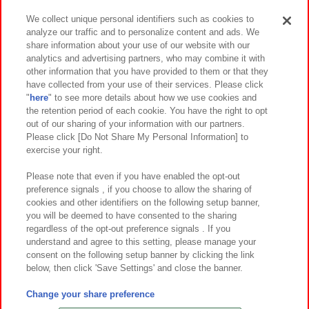
We collect unique personal identifiers such as cookies to
analyze our traffic and to personalize content and ads. We
イベント・キャンペーン
share information about your use of our website with our
analytics and advertising partners, who may combine it with
other information that you have provided to them or that they
have collected from your use of their services. Please click
"
here
" to see more details about how we use cookies and
関連会社
サステナビリティ
サイトポリシー
the retention period of each cookie. You have the right to opt
out of our sharing of your information with our partners.
プライバシーポリシー
ウェブアクセシビリティ方針と検証結果
Please click [Do Not Share My Personal Information] to
exercise your right.
お取引先さまとともに
食品のご提供について
カスタマーハラスメント対応方針
よくあるご質問・お問い合わせ
Please note that even if you have enabled the opt-out
preference signals , if you choose to allow the sharing of
cookies and other identifiers on the following setup banner,
you will be deemed to have consented to the sharing
regardless of the opt-out preference signals . If you
understand and agree to this setting, please manage your
consent on the following setup banner by clicking the link
below, then click 'Save Settings' and close the banner.
©Bandai Namco Amusement Inc.
©Bandai Namco Amusement Lab Inc.
Change your share preference
©Bandai Namco Experience Inc.