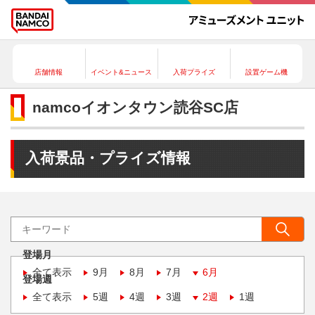
店舗情報
イベント&ニュース
入荷プライズ
設置ゲーム機
namcoイオンタウン読谷SC店
入荷景品・プライズ情報
登場月
全て表示
9月
8月
7月
6月
登場週
全て表示
5週
4週
3週
2週
1週