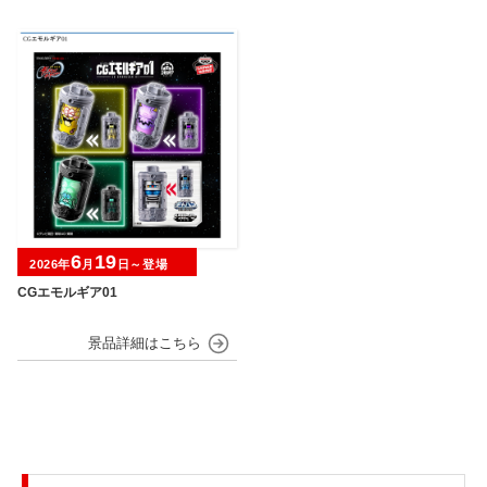
6
19
2026年
月
日～登場
CGエモルギア01