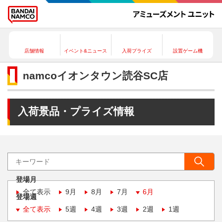
店舗情報
イベント&ニュース
入荷プライズ
設置ゲーム機
namcoイオンタウン読谷SC店
入荷景品・プライズ情報
登場月
全て表示
9月
8月
7月
6月
登場週
全て表示
5週
4週
3週
2週
1週