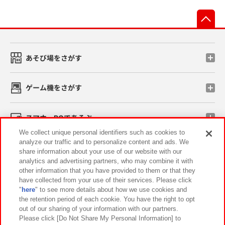
先
あそび場をさがす
ゲーム機をさがす
スマホ・PCであそぶ
We collect unique personal identifiers such as cookies to
analyze our traffic and to personalize content and ads. We
イベント・キャンペーン
share information about your use of our website with our
analytics and advertising partners, who may combine it with
other information that you have provided to them or that they
have collected from your use of their services. Please click
"
here
" to see more details about how we use cookies and
関連会社
サステナビリティ
サイトポリシー
the retention period of each cookie. You have the right to opt
out of our sharing of your information with our partners.
プライバシーポリシー
ウェブアクセシビリティ方針と検証結果
Please click [Do Not Share My Personal Information] to