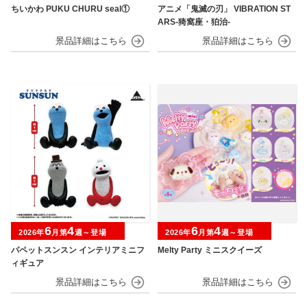
ちいかわ PUKU CHURU seal①
アニメ「鬼滅の刃」 VIBRATION ST
ARS-猗窩座・狛治-
6
4
6
4
2026年
月第
週～登場
2026年
月第
週～登場
パペットスンスン インテリアミニフ
Melty Party ミニスクイーズ
ィギュア