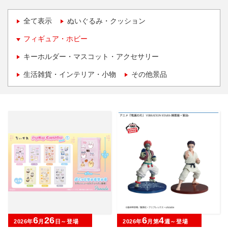
全て表示
ぬいぐるみ・クッション
フィギュア・ホビー
キーホルダー・マスコット・アクセサリー
生活雑貨・インテリア・小物
その他景品
6
26
6
4
2026年
月
日～登場
2026年
月第
週～登場