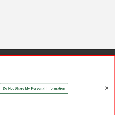
針と検証結果
お取引先さまとともに
お問い合わせ
Do Not Share My Personal Information
ASHIKI Co., Ltd. All Rights Reserved.