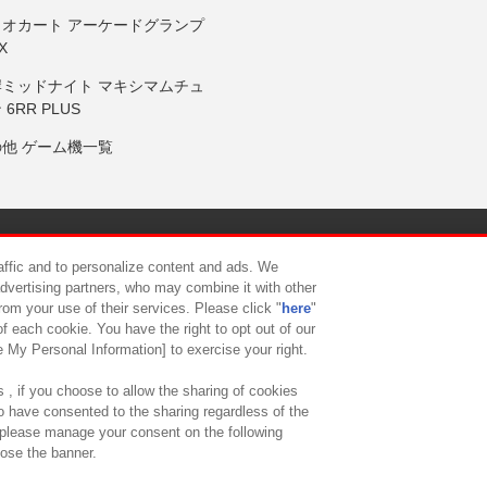
リオカート アーケードグランプ
X
岸ミッドナイト マキシマムチュ
 6RR PLUS
の他 ゲーム機一覧
サイトポリシー
プライバシーポリシー
ウェブアクセシビリティ方
raffic and to personalize content and ads. We
advertising partners, who may combine it with other
rom your use of their services. Please click "
here
"
供について
カスタマーハラスメント対応方針
よくあるご質問・
f each cookie. You have the right to opt out of our
e My Personal Information] to exercise your right.
 , if you choose to allow the sharing of cookies
to have consented to the sharing regardless of the
, please manage your consent on the following
lose the banner.
ndai Namco Amusement Lab Inc.
©Bandai Namco Experience Inc.
©HANAY