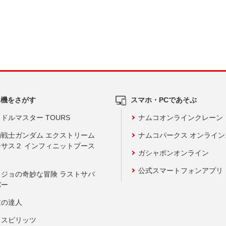
ム機をさがす
スマホ・PCであそぶ
ドルマスター TOURS
ナムコオンラインクレーン
動戦士ガンダム エクストリーム
ナムコパークス オンライ
ーサス２ インフィニットブース
ガシャポンオンライン
公式スマートフォンアプリ
ョジョの奇妙な冒険 ラストサバ
バー
鼓の達人
りスピリッツ