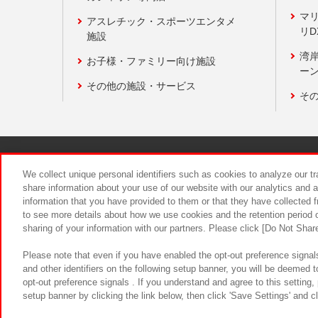
マ
アスレチック・スポーツエンタメ
リD
施設
湾
お子様・ファミリー向け施設
ーン
その他の施設・サービス
そ
関連会社
サステナビリティ
We collect unique personal identifiers such as cookies to analyze our t
share information about your use of our website with our analytics and 
information that you have provided to them or that they have collected f
食品のご提
to see more details about how we use cookies and the retention period o
sharing of your information with our partners. Please click [Do Not Shar
Please note that even if you have enabled the opt-out preference signals
and other identifiers on the following setup banner, you will be deemed 
opt-out preference signals . If you understand and agree to this setting
setup banner by clicking the link below, then click 'Save Settings' and c
©Bandai Namco Amusement Inc.
©Ba