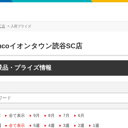
C店
入荷プライズ
mcoイオンタウン読谷SC店
景品・プライズ情報
月
全て表示
9月
8月
7月
6月
週
全て表示
5週
4週
3週
2週
1週