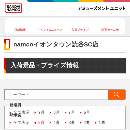
店舗情報
イベント&ニュース
入荷プライズ
設置ゲーム機
namcoイオンタウン読谷SC店
入荷景品・プライズ情報
登場月
全て表示
9月
8月
7月
6月
登場週
全て表示
5週
4週
3週
2週
1週