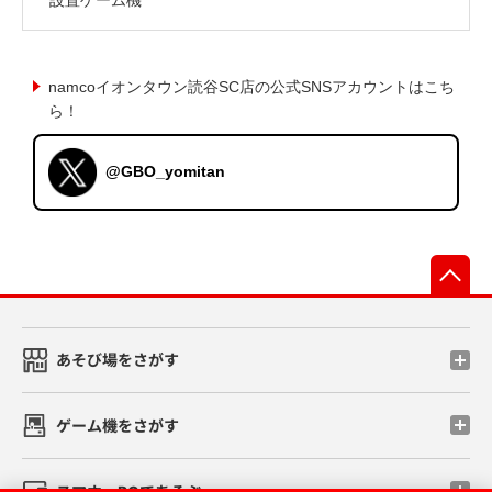
namcoイオンタウン読谷SC店の公式SNSアカウントはこち
ら！
@GBO_yomitan
先
あそび場をさがす
ゲーム機をさがす
スマホ・PCであそぶ