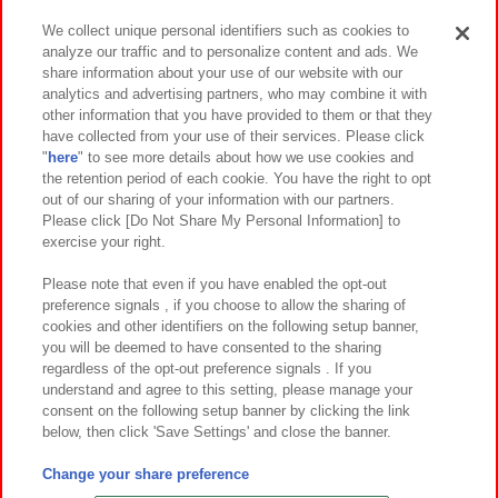
We collect unique personal identifiers such as cookies to
analyze our traffic and to personalize content and ads. We
イベント・キャンペーン
share information about your use of our website with our
analytics and advertising partners, who may combine it with
other information that you have provided to them or that they
have collected from your use of their services. Please click
"
here
" to see more details about how we use cookies and
関連会社
サステナビリティ
サイトポリシー
the retention period of each cookie. You have the right to opt
out of our sharing of your information with our partners.
プライバシーポリシー
ウェブアクセシビリティ方針と検証結果
Please click [Do Not Share My Personal Information] to
exercise your right.
お取引先さまとともに
食品のご提供について
カスタマーハラスメント対応方針
よくあるご質問・お問い合わせ
Please note that even if you have enabled the opt-out
preference signals , if you choose to allow the sharing of
cookies and other identifiers on the following setup banner,
you will be deemed to have consented to the sharing
regardless of the opt-out preference signals . If you
understand and agree to this setting, please manage your
consent on the following setup banner by clicking the link
below, then click 'Save Settings' and close the banner.
©Bandai Namco Amusement Inc.
©Bandai Namco Amusement Lab Inc.
Change your share preference
©Bandai Namco Experience Inc.