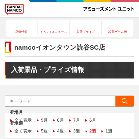
店舗情報
イベント&ニュース
入荷プライズ
設置ゲーム機
namcoイオンタウン読谷SC店
入荷景品・プライズ情報
登場月
全て表示
9月
8月
7月
6月
登場週
全て表示
5週
4週
3週
2週
1週