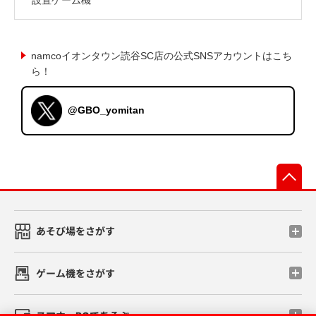
namcoイオンタウン読谷SC店の公式SNSアカウントはこち
ら！
@GBO_yomitan
先
あそび場をさがす
ゲーム機をさがす
スマホ・PCであそぶ