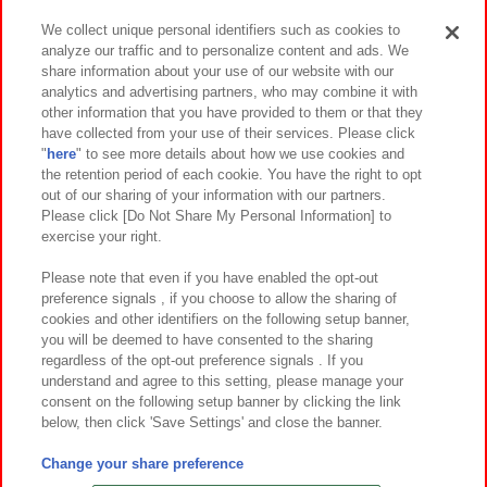
We collect unique personal identifiers such as cookies to
analyze our traffic and to personalize content and ads. We
イベント・キャンペーン
share information about your use of our website with our
analytics and advertising partners, who may combine it with
other information that you have provided to them or that they
have collected from your use of their services. Please click
"
here
" to see more details about how we use cookies and
関連会社
サステナビリティ
サイトポリシー
the retention period of each cookie. You have the right to opt
out of our sharing of your information with our partners.
プライバシーポリシー
ウェブアクセシビリティ方針と検証結果
Please click [Do Not Share My Personal Information] to
exercise your right.
お取引先さまとともに
食品のご提供について
カスタマーハラスメント対応方針
よくあるご質問・お問い合わせ
Please note that even if you have enabled the opt-out
preference signals , if you choose to allow the sharing of
cookies and other identifiers on the following setup banner,
you will be deemed to have consented to the sharing
regardless of the opt-out preference signals . If you
understand and agree to this setting, please manage your
consent on the following setup banner by clicking the link
below, then click 'Save Settings' and close the banner.
©Bandai Namco Amusement Inc.
©Bandai Namco Amusement Lab Inc.
Change your share preference
©Bandai Namco Experience Inc.