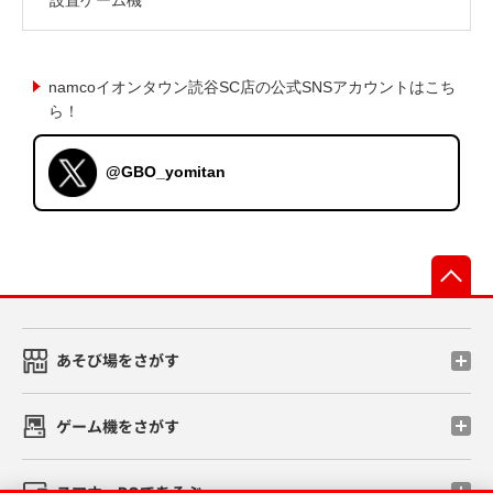
namcoイオンタウン読谷SC店の公式SNSアカウントはこち
ら！
@GBO_yomitan
先
あそび場をさがす
ゲーム機をさがす
スマホ・PCであそぶ