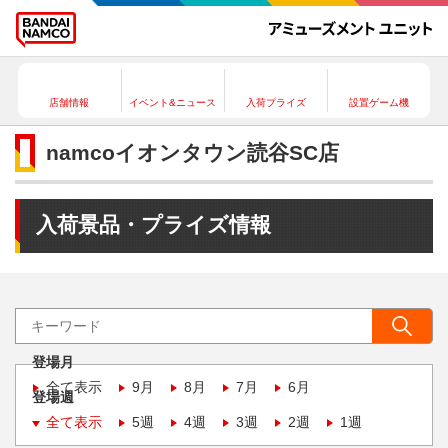
店舗情報
イベント&ニュース
入荷プライズ
設置ゲーム機
namcoイオンタウン読谷SC店
入荷景品・プライズ情報
登場月
全て表示
9月
8月
7月
6月
登場週
全て表示
5週
4週
3週
2週
1週