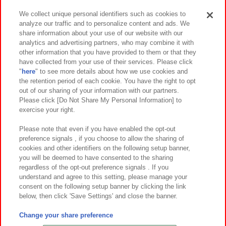
We collect unique personal identifiers such as cookies to
analyze our traffic and to personalize content and ads. We
イベント・キャンペーン
share information about your use of our website with our
analytics and advertising partners, who may combine it with
other information that you have provided to them or that they
have collected from your use of their services. Please click
"
here
" to see more details about how we use cookies and
関連会社
サステナビリティ
サイトポリシー
the retention period of each cookie. You have the right to opt
out of our sharing of your information with our partners.
プライバシーポリシー
ウェブアクセシビリティ方針と検証結果
Please click [Do Not Share My Personal Information] to
exercise your right.
お取引先さまとともに
食品のご提供について
カスタマーハラスメント対応方針
よくあるご質問・お問い合わせ
Please note that even if you have enabled the opt-out
preference signals , if you choose to allow the sharing of
cookies and other identifiers on the following setup banner,
you will be deemed to have consented to the sharing
regardless of the opt-out preference signals . If you
understand and agree to this setting, please manage your
consent on the following setup banner by clicking the link
below, then click 'Save Settings' and close the banner.
©Bandai Namco Amusement Inc.
©Bandai Namco Amusement Lab Inc.
Change your share preference
©Bandai Namco Experience Inc.