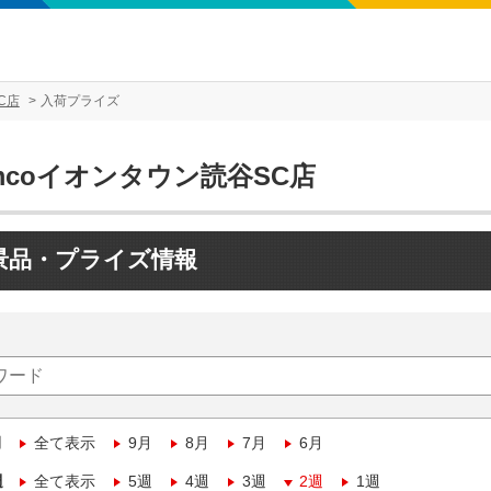
C店
入荷プライズ
mcoイオンタウン読谷SC店
景品・プライズ情報
月
全て表示
9月
8月
7月
6月
週
全て表示
5週
4週
3週
2週
1週