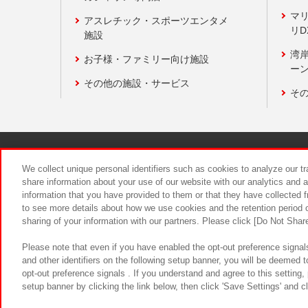
マ
アスレチック・スポーツエンタメ
リD
施設
湾
お子様・ファミリー向け施設
ーン
その他の施設・サービス
そ
関連会社
サステナビリティ
We collect unique personal identifiers such as cookies to analyze our t
share information about your use of our website with our analytics and 
information that you have provided to them or that they have collected f
食品のご提
to see more details about how we use cookies and the retention period o
sharing of your information with our partners. Please click [Do Not Shar
Please note that even if you have enabled the opt-out preference signals
and other identifiers on the following setup banner, you will be deemed 
opt-out preference signals . If you understand and agree to this setting
setup banner by clicking the link below, then click 'Save Settings' and c
©Bandai Namco Amusement Inc.
©Ba