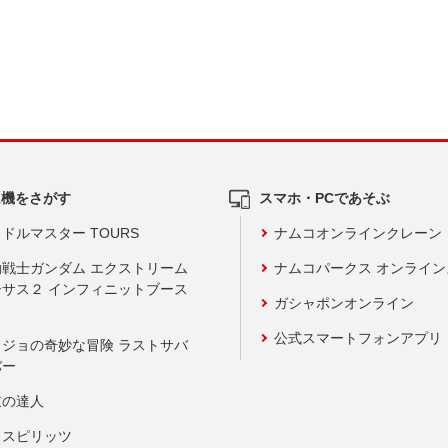
ム機をさがす
スマホ・PCであそぶ
ドルマスター TOURS
ナムコオンラインクレーン
動戦士ガンダム エクストリーム
ナムコパークス オンライ
ーサス２ インフィニットブース
ガシャポンオンライン
公式スマートフォンアプリ
ョジョの奇妙な冒険 ラストサバ
バー
鼓の達人
りスピリッツ