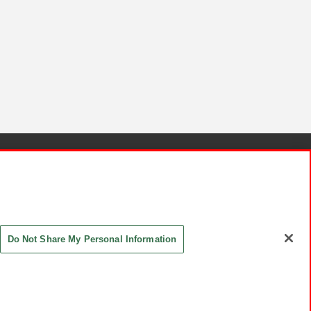
針と検証結果
お取引先さまとともに
お問い合わせ
Do Not Share My Personal Information
ASHIKI Co., Ltd. All Rights Reserved.