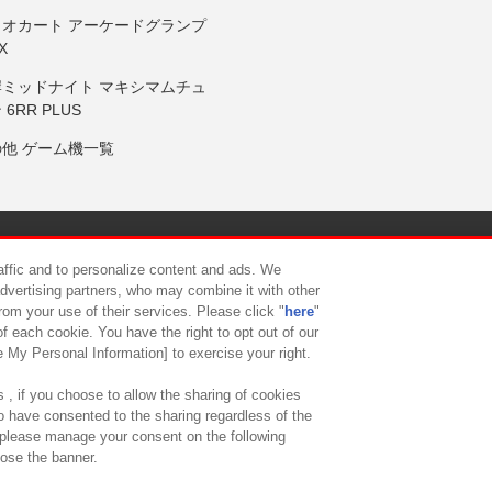
リオカート アーケードグランプ
X
岸ミッドナイト マキシマムチュ
 6RR PLUS
の他 ゲーム機一覧
サイトポリシー
プライバシーポリシー
ウェブアクセシビリティ方
raffic and to personalize content and ads. We
advertising partners, who may combine it with other
rom your use of their services. Please click "
here
"
供について
カスタマーハラスメント対応方針
よくあるご質問・
f each cookie. You have the right to opt out of our
e My Personal Information] to exercise your right.
 , if you choose to allow the sharing of cookies
to have consented to the sharing regardless of the
, please manage your consent on the following
lose the banner.
ndai Namco Amusement Lab Inc.
©Bandai Namco Experience Inc.
©HANAY