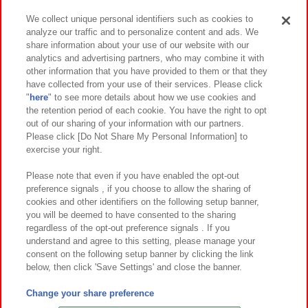
We collect unique personal identifiers such as cookies to
analyze our traffic and to personalize content and ads. We
イベント・キャンペーン
share information about your use of our website with our
analytics and advertising partners, who may combine it with
other information that you have provided to them or that they
have collected from your use of their services. Please click
"
here
" to see more details about how we use cookies and
関連会社
サステナビリティ
サイトポリシー
the retention period of each cookie. You have the right to opt
out of our sharing of your information with our partners.
プライバシーポリシー
ウェブアクセシビリティ方針と検証結果
Please click [Do Not Share My Personal Information] to
exercise your right.
お取引先さまとともに
食品のご提供について
カスタマーハラスメント対応方針
よくあるご質問・お問い合わせ
Please note that even if you have enabled the opt-out
preference signals , if you choose to allow the sharing of
cookies and other identifiers on the following setup banner,
you will be deemed to have consented to the sharing
regardless of the opt-out preference signals . If you
understand and agree to this setting, please manage your
consent on the following setup banner by clicking the link
below, then click 'Save Settings' and close the banner.
©Bandai Namco Amusement Inc.
©Bandai Namco Amusement Lab Inc.
Change your share preference
©Bandai Namco Experience Inc.