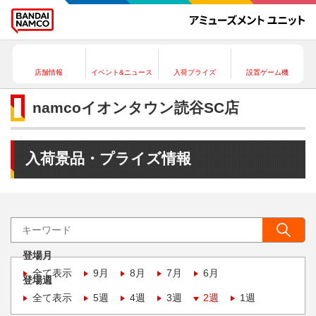
店舗情報
イベント&ニュース
入荷プライズ
設置ゲーム機
namcoイオンタウン読谷SC店
入荷景品・プライズ情報
登場月
全て表示
9月
8月
7月
6月
登場週
全て表示
5週
4週
3週
2週
1週