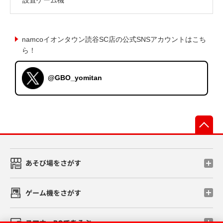
namcoイオンタウン読谷SC店の公式SNSアカウントはこち
ら！
@GBO_yomitan
先
あそび場をさがす
ゲーム機をさがす
スマホ・PCであそぶ