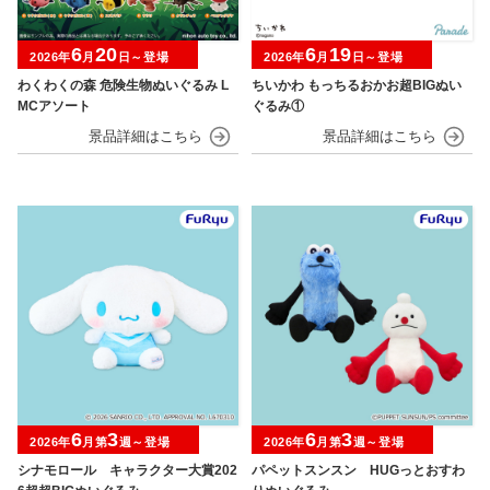
6
20
6
19
2026年
月
日～登場
2026年
月
日～登場
わくわくの森 危険生物ぬいぐるみ L
ちいかわ もっちるおかお超BIGぬい
MCアソート
ぐるみ①
6
3
6
3
2026年
月第
週～登場
2026年
月第
週～登場
シナモロール キャラクター大賞202
パペットスンスン HUGっとおすわ