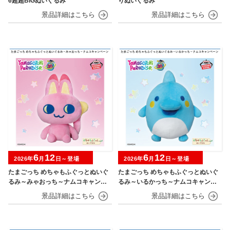
6超超BIGぬいぐるみ
りぬいぐるみ
6
12
6
12
2026年
月
日～登場
2026年
月
日～登場
たまごっち めちゃもふぐっとぬいぐ
たまごっち めちゃもふぐっとぬいぐ
るみ～みゃおっち～ナムコキャンペ
るみ～いるかっち～ナムコキャンペ
ーン
ーン