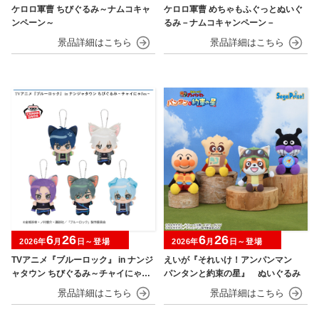
ケロロ軍曹 ちびぐるみ～ナムコキャ
ケロロ軍曹 めちゃもふぐっとぬいぐ
ンペーン～
るみ－ナムコキャンペーン－
6
26
6
26
2026年
月
日～登場
2026年
月
日～登場
TVアニメ『ブルーロック』 in ナンジ
えいが『それいけ！アンパンマン
ャタウン ちびぐるみ～チャイにゃFe
パンタンと約束の星』 ぬいぐるみ
s～