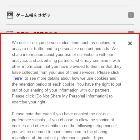
ゲーム機をさがす
スマホ・PCであそぶ
We collect unique personal identifiers such as cookies to
analyze our traffic and to personalize content and ads. We
イベント・キャンペーン
share information about your use of our website with our
analytics and advertising partners, who may combine it with
other information that you have provided to them or that they
have collected from your use of their services. Please click
"
here
" to see more details about how we use cookies and
関連会社
サステナビリティ
サイトポリシー
the retention period of each cookie. You have the right to opt
out of our sharing of your information with our partners.
プライバシーポリシー
ウェブアクセシビリティ方針と検証結果
Please click [Do Not Share My Personal Information] to
exercise your right.
お取引先さまとともに
食品のご提供について
カスタマーハラスメント対応方針
よくあるご質問・お問い合わせ
Please note that even if you have enabled the opt-out
preference signals , if you choose to allow the sharing of
cookies and other identifiers on the following setup banner,
you will be deemed to have consented to the sharing
regardless of the opt-out preference signals . If you