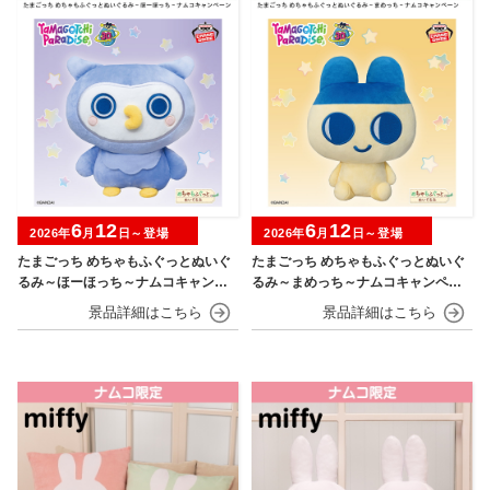
6
12
6
12
2026年
月
日～登場
2026年
月
日～登場
たまごっち めちゃもふぐっとぬいぐ
たまごっち めちゃもふぐっとぬいぐ
るみ～ほーほっち～ナムコキャンペ
るみ～まめっち～ナムコキャンペー
ーン
ン