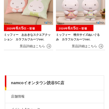
6
5
6
5
2026年
月
日～登場
2026年
月
日～登場
ミッフィー おおきなスクエアクッ
ミッフィー 特大サイズぬいぐる
ション カラフルフルーツver.
み カラフルフルーツver.
namcoイオンタウン読谷SC店
店舗情報