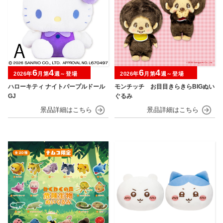
6
4
6
4
2026年
月第
週～登場
2026年
月第
週～登場
ハローキティ ナイトパープルドール
モンチッチ お目目きらきらBIGぬい
GJ
ぐるみ