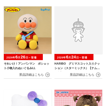
6
26
6
24
2026年
月
日～登場
2026年
月
日～登場
それいけ！アンパンマン ポシェッ
HARIBO グミマスコット入りクッ
ト小物入れぬいぐるみLL
ション（スターミックス）【ナムコ
限定】