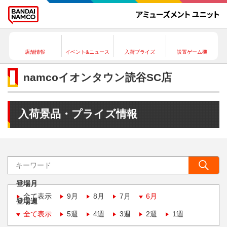
店舗情報
イベント&ニュース
入荷プライズ
設置ゲーム機
namcoイオンタウン読谷SC店
入荷景品・プライズ情報
登場月
全て表示
9月
8月
7月
6月
登場週
全て表示
5週
4週
3週
2週
1週