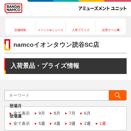
店舗情報
イベント&ニュース
入荷プライズ
設置ゲーム機
namcoイオンタウン読谷SC店
入荷景品・プライズ情報
登場月
全て表示
9月
8月
7月
6月
登場週
全て表示
5週
4週
3週
2週
1週