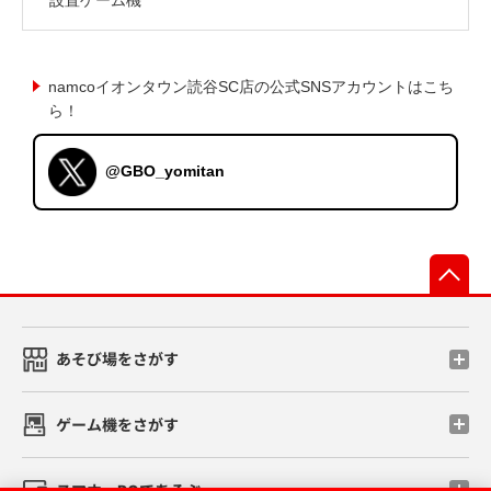
namcoイオンタウン読谷SC店の公式SNSアカウントはこち
ら！
@GBO_yomitan
先
あそび場をさがす
ゲーム機をさがす
スマホ・PCであそぶ