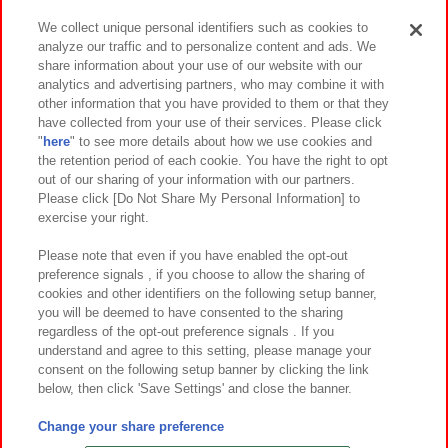
We collect unique personal identifiers such as cookies to
analyze our traffic and to personalize content and ads. We
イベント・キャンペーン
share information about your use of our website with our
analytics and advertising partners, who may combine it with
other information that you have provided to them or that they
have collected from your use of their services. Please click
"
here
" to see more details about how we use cookies and
関連会社
サステナビリティ
サイトポリシー
the retention period of each cookie. You have the right to opt
out of our sharing of your information with our partners.
プライバシーポリシー
ウェブアクセシビリティ方針と検証結果
Please click [Do Not Share My Personal Information] to
exercise your right.
お取引先さまとともに
食品のご提供について
カスタマーハラスメント対応方針
よくあるご質問・お問い合わせ
Please note that even if you have enabled the opt-out
preference signals , if you choose to allow the sharing of
cookies and other identifiers on the following setup banner,
you will be deemed to have consented to the sharing
regardless of the opt-out preference signals . If you
understand and agree to this setting, please manage your
consent on the following setup banner by clicking the link
below, then click 'Save Settings' and close the banner.
©Bandai Namco Amusement Inc.
©Bandai Namco Amusement Lab Inc.
Change your share preference
©Bandai Namco Experience Inc.