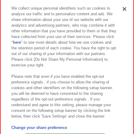
We collect unique personal identifiers such as cookies to
analyze our traffic and to personalize content and ads. We
イベント・キャンペーン
share information about your use of our website with our
analytics and advertising partners, who may combine it with
other information that you have provided to them or that they
have collected from your use of their services. Please click
"
here
" to see more details about how we use cookies and
関連会社
サステナビリティ
サイトポリシー
the retention period of each cookie. You have the right to opt
out of our sharing of your information with our partners.
プライバシーポリシー
ウェブアクセシビリティ方針と検証結果
Please click [Do Not Share My Personal Information] to
exercise your right.
お取引先さまとともに
食品のご提供について
カスタマーハラスメント対応方針
よくあるご質問・お問い合わせ
Please note that even if you have enabled the opt-out
preference signals , if you choose to allow the sharing of
cookies and other identifiers on the following setup banner,
you will be deemed to have consented to the sharing
regardless of the opt-out preference signals . If you
understand and agree to this setting, please manage your
consent on the following setup banner by clicking the link
below, then click 'Save Settings' and close the banner.
©Bandai Namco Amusement Inc.
©Bandai Namco Amusement Lab Inc.
Change your share preference
©Bandai Namco Experience Inc.