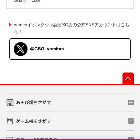
namcoイオンタウン読谷SC店の公式SNSアカウントはこち
ら！
@GBO_yomitan
先
あそび場をさがす
ゲーム機をさがす
スマホ・PCであそぶ