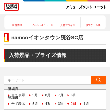
店舗情報
イベント&ニュース
入荷プライズ
設置ゲーム機
namcoイオンタウン読谷SC店
入荷景品・プライズ情報
登場月
全て表示
9月
8月
7月
6月
登場週
全て表示
5週
4週
3週
2週
1週