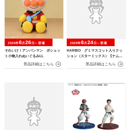
6
26
6
24
2026年
月
日～登場
2026年
月
日～登場
それいけ！アンパンマン ポシェッ
HARIBO グミマスコット入りクッ
ト小物入れぬいぐるみLL
ション（スターミックス）【ナムコ
限定】