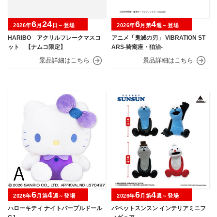
6
24
6
4
2026年
月
日～登場
2026年
月第
週～登場
HARIBO アクリルフレークマスコ
アニメ「鬼滅の刃」 VIBRATION ST
ット 【ナムコ限定】
ARS-猗窩座・狛治-
6
4
6
4
2026年
月第
週～登場
2026年
月第
週～登場
ハローキティ ナイトパープルドール
パペットスンスン インテリアミニフ