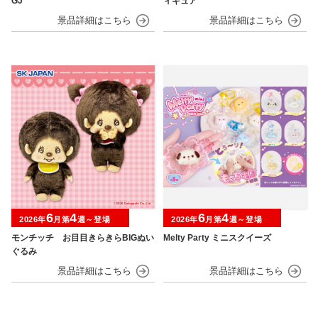
GJ
ィギュア
6
4
6
4
2026年
月第
週～登場
2026年
月第
週～登場
モンチッチ お目目きらきらBIGぬい
Melty Party ミニスクイーズ
ぐるみ