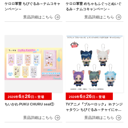
ケロロ軍曹 ちびぐるみ～ナムコキャ
ケロロ軍曹 めちゃもふぐっとぬいぐ
ンペーン～
るみ－ナムコキャンペーン－
6
26
6
26
2026年
月
日～登場
2026年
月
日～登場
ちいかわ PUKU CHURU seal①
TVアニメ『ブルーロック』 in ナンジ
ャタウン ちびぐるみ～チャイにゃFe
s～