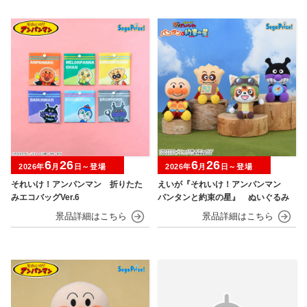
6
26
6
26
2026年
月
日～登場
2026年
月
日～登場
それいけ！アンパンマン 折りたた
えいが『それいけ！アンパンマン
みエコバッグVer.6
パンタンと約束の星』 ぬいぐるみ