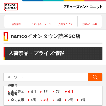
店舗情報
イベント&ニュース
入荷プライズ
設置ゲーム機
namcoイオンタウン読谷SC店
入荷景品・プライズ情報
登場月
全て表示
9月
8月
7月
6月
登場週
全て表示
5週
4週
3週
2週
1週