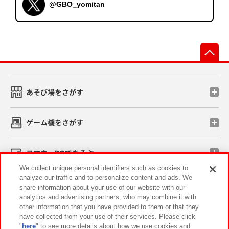
@GBO_yomitan
先
あそび場をさがす
ゲーム機をさがす
スマホ・PCであそぶ
We collect unique personal identifiers such as cookies to
analyze our traffic and to personalize content and ads. We
イベント・キャンペーン
share information about your use of our website with our
analytics and advertising partners, who may combine it with
other information that you have provided to them or that they
have collected from your use of their services. Please click
"
here
" to see more details about how we use cookies and