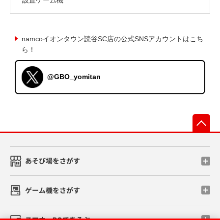
namcoイオンタウン読谷SC店の公式SNSアカウントはこち
ら！
@GBO_yomitan
先
あそび場をさがす
ゲーム機をさがす
スマホ・PCであそぶ