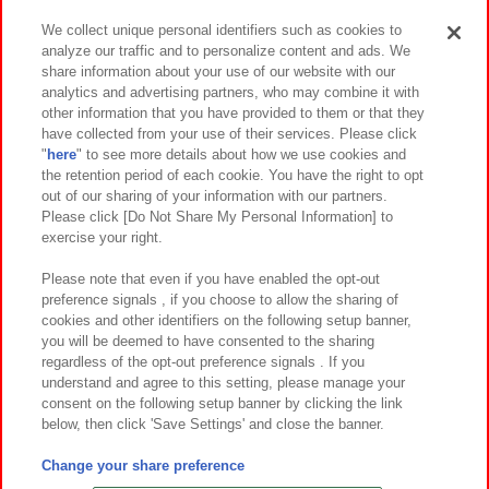
We collect unique personal identifiers such as cookies to
analyze our traffic and to personalize content and ads. We
イベント・キャンペーン
share information about your use of our website with our
analytics and advertising partners, who may combine it with
other information that you have provided to them or that they
have collected from your use of their services. Please click
"
here
" to see more details about how we use cookies and
関連会社
サステナビリティ
サイトポリシー
the retention period of each cookie. You have the right to opt
out of our sharing of your information with our partners.
プライバシーポリシー
ウェブアクセシビリティ方針と検証結果
Please click [Do Not Share My Personal Information] to
exercise your right.
お取引先さまとともに
食品のご提供について
カスタマーハラスメント対応方針
よくあるご質問・お問い合わせ
Please note that even if you have enabled the opt-out
preference signals , if you choose to allow the sharing of
cookies and other identifiers on the following setup banner,
you will be deemed to have consented to the sharing
regardless of the opt-out preference signals . If you
understand and agree to this setting, please manage your
consent on the following setup banner by clicking the link
below, then click 'Save Settings' and close the banner.
©Bandai Namco Amusement Inc.
©Bandai Namco Amusement Lab Inc.
Change your share preference
©Bandai Namco Experience Inc.