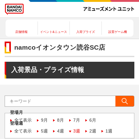
店舗情報
イベント&ニュース
入荷プライズ
設置ゲーム機
namcoイオンタウン読谷SC店
入荷景品・プライズ情報
登場月
全て表示
9月
8月
7月
6月
登場週
全て表示
5週
4週
3週
2週
1週