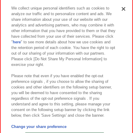
We collect unique personal identifiers such as cookies to
analyze our traffic and to personalize content and ads. We
イベント・キャンペーン
share information about your use of our website with our
analytics and advertising partners, who may combine it with
other information that you have provided to them or that they
have collected from your use of their services. Please click
"
here
" to see more details about how we use cookies and
関連会社
サステナビリティ
サイトポリシー
the retention period of each cookie. You have the right to opt
out of our sharing of your information with our partners.
プライバシーポリシー
ウェブアクセシビリティ方針と検証結果
Please click [Do Not Share My Personal Information] to
exercise your right.
お取引先さまとともに
食品のご提供について
カスタマーハラスメント対応方針
よくあるご質問・お問い合わせ
Please note that even if you have enabled the opt-out
preference signals , if you choose to allow the sharing of
cookies and other identifiers on the following setup banner,
you will be deemed to have consented to the sharing
regardless of the opt-out preference signals . If you
understand and agree to this setting, please manage your
consent on the following setup banner by clicking the link
below, then click 'Save Settings' and close the banner.
©Bandai Namco Amusement Inc.
©Bandai Namco Amusement Lab Inc.
Change your share preference
©Bandai Namco Experience Inc.