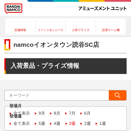
店舗情報
イベント&ニュース
入荷プライズ
設置ゲーム機
namcoイオンタウン読谷SC店
入荷景品・プライズ情報
登場月
全て表示
9月
8月
7月
6月
登場週
全て表示
5週
4週
3週
2週
1週