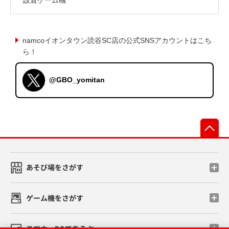
namcoイオンタウン読谷SC店の公式SNSアカウントはこち
ら！
@GBO_yomitan
先
あそび場をさがす
ゲーム機をさがす
スマホ・PCであそぶ