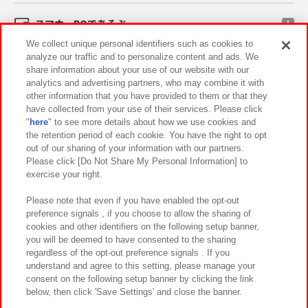
スマホ・PCであそぶ
We collect unique personal identifiers such as cookies to
analyze our traffic and to personalize content and ads. We
イベント・キャンペーン
share information about your use of our website with our
analytics and advertising partners, who may combine it with
other information that you have provided to them or that they
have collected from your use of their services. Please click
"
here
" to see more details about how we use cookies and
関連会社
サステナビリティ
サイトポリシー
the retention period of each cookie. You have the right to opt
out of our sharing of your information with our partners.
プライバシーポリシー
ウェブアクセシビリティ方針と検証結果
Please click [Do Not Share My Personal Information] to
exercise your right.
お取引先さまとともに
食品のご提供について
カスタマーハラスメント対応方針
よくあるご質問・お問い合わせ
Please note that even if you have enabled the opt-out
preference signals , if you choose to allow the sharing of
cookies and other identifiers on the following setup banner,
you will be deemed to have consented to the sharing
regardless of the opt-out preference signals . If you
understand and agree to this setting, please manage your
consent on the following setup banner by clicking the link
below, then click 'Save Settings' and close the banner.
©Bandai Namco Amusement Inc.