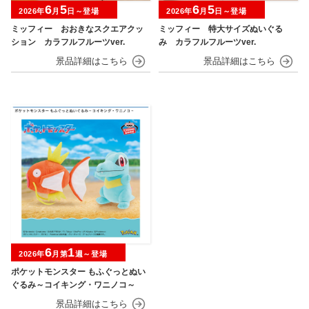
6
5
6
5
2026年
月
日～登場
2026年
月
日～登場
ミッフィー おおきなスクエアクッ
ミッフィー 特大サイズぬいぐる
ション カラフルフルーツver.
み カラフルフルーツver.
6
1
2026年
月第
週～登場
ポケットモンスター もふぐっとぬい
ぐるみ～コイキング・ワニノコ～