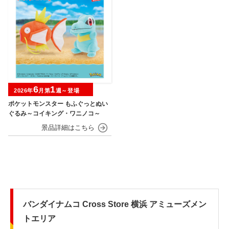
6
1
2026年
月第
週～登場
ポケットモンスター もふぐっとぬい
ぐるみ～コイキング・ワニノコ～
バンダイナムコ Cross Store 横浜 アミューズメン
トエリア