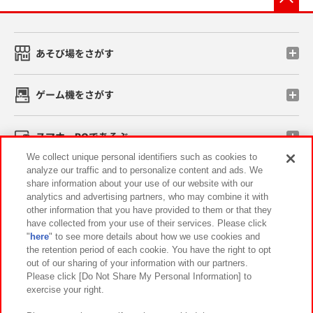
あそび場をさがす
ゲーム機をさがす
スマホ・PCであそぶ
We collect unique personal identifiers such as cookies to
analyze our traffic and to personalize content and ads. We
イベント・キャンペーン
share information about your use of our website with our
analytics and advertising partners, who may combine it with
other information that you have provided to them or that they
have collected from your use of their services. Please click
"
here
" to see more details about how we use cookies and
関連会社
サステナビリティ
サイトポリシー
the retention period of each cookie. You have the right to opt
out of our sharing of your information with our partners.
プライバシーポリシー
ウェブアクセシビリティ方針と検証結果
Please click [Do Not Share My Personal Information] to
exercise your right.
お取引先さまとともに
食品のご提供について