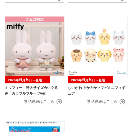
6
5
6
5
2026年
月
日～登場
2026年
月
日～登場
ミッフィー 特大サイズぬいぐる
ちいかわ ぷかぷかソフビミニフィギ
み カラフルフルーツver.
ュア