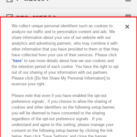
スマホ・PCであそぶ
We collect unique personal identifiers such as cookies to
analyze our traffic and to personalize content and ads. We
イベント・キャンペーン
share information about your use of our website with our
analytics and advertising partners, who may combine it with
other information that you have provided to them or that they
have collected from your use of their services. Please click
"
here
" to see more details about how we use cookies and
関連会社
サステナビリティ
サイトポリシー
the retention period of each cookie. You have the right to opt
out of our sharing of your information with our partners.
プライバシーポリシー
ウェブアクセシビリティ方針と検証結果
Please click [Do Not Share My Personal Information] to
exercise your right.
お取引先さまとともに
食品のご提供について
カスタマーハラスメント対応方針
よくあるご質問・お問い合わせ
Please note that even if you have enabled the opt-out
preference signals , if you choose to allow the sharing of
cookies and other identifiers on the following setup banner,
you will be deemed to have consented to the sharing
regardless of the opt-out preference signals . If you
understand and agree to this setting, please manage your
consent on the following setup banner by clicking the link
below, then click 'Save Settings' and close the banner.