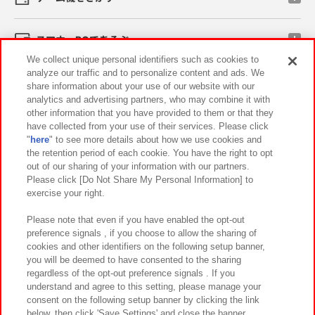
スマホ・PCであそぶ
We collect unique personal identifiers such as cookies to
analyze our traffic and to personalize content and ads. We
イベント・キャンペーン
share information about your use of our website with our
analytics and advertising partners, who may combine it with
other information that you have provided to them or that they
have collected from your use of their services. Please click
"
here
" to see more details about how we use cookies and
関連会社
サステナビリティ
サイトポリシー
the retention period of each cookie. You have the right to opt
out of our sharing of your information with our partners.
プライバシーポリシー
ウェブアクセシビリティ方針と検証結果
Please click [Do Not Share My Personal Information] to
exercise your right.
お取引先さまとともに
食品のご提供について
カスタマーハラスメント対応方針
よくあるご質問・お問い合わせ
Please note that even if you have enabled the opt-out
preference signals , if you choose to allow the sharing of
cookies and other identifiers on the following setup banner,
you will be deemed to have consented to the sharing
regardless of the opt-out preference signals . If you
understand and agree to this setting, please manage your
consent on the following setup banner by clicking the link
below, then click 'Save Settings' and close the banner.