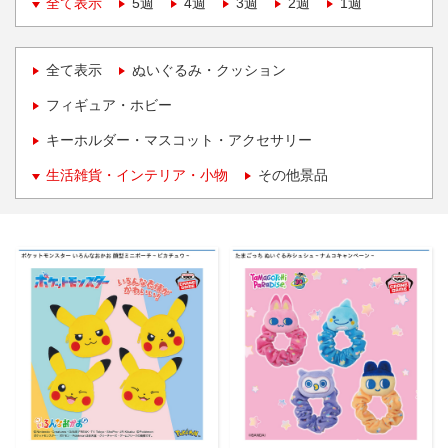
全て表示
5週
4週
3週
2週
1週
全て表示
ぬいぐるみ・クッション
フィギュア・ホビー
キーホルダー・マスコット・アクセサリー
生活雑貨・インテリア・小物
その他景品