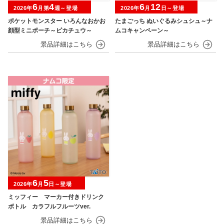
6
4
6
12
2026年
月第
週～登場
2026年
月
日～登場
ポケットモンスター いろんなおかお
たまごっち ぬいぐるみシュシュ～ナ
顔型ミニポーチ～ピカチュウ～
ムコキャンペーン～
6
5
2026年
月
日～登場
ミッフィー マーカー付きドリンク
ボトル カラフルフルーツver.