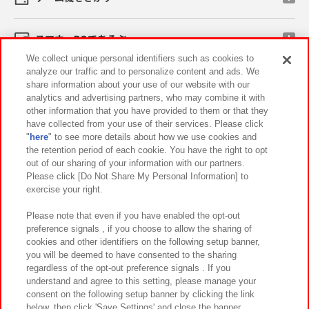
スマホ・PCであそぶ
We collect unique personal identifiers such as cookies to
analyze our traffic and to personalize content and ads. We
イベント・キャンペーン
share information about your use of our website with our
analytics and advertising partners, who may combine it with
other information that you have provided to them or that they
have collected from your use of their services. Please click
"
here
" to see more details about how we use cookies and
関連会社
サステナビリティ
サイトポリシー
the retention period of each cookie. You have the right to opt
out of our sharing of your information with our partners.
プライバシーポリシー
ウェブアクセシビリティ方針と検証結果
Please click [Do Not Share My Personal Information] to
exercise your right.
お取引先さまとともに
食品のご提供について
カスタマーハラスメント対応方針
よくあるご質問・お問い合わせ
Please note that even if you have enabled the opt-out
preference signals , if you choose to allow the sharing of
cookies and other identifiers on the following setup banner,
you will be deemed to have consented to the sharing
regardless of the opt-out preference signals . If you
understand and agree to this setting, please manage your
consent on the following setup banner by clicking the link
below, then click 'Save Settings' and close the banner.