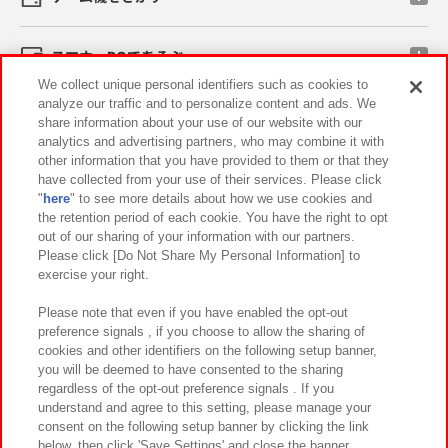
スマホ・PCであそぶ
We collect unique personal identifiers such as cookies to
analyze our traffic and to personalize content and ads. We
イベント・キャンペーン
share information about your use of our website with our
analytics and advertising partners, who may combine it with
other information that you have provided to them or that they
have collected from your use of their services. Please click
"
here
" to see more details about how we use cookies and
関連会社
サステナビリティ
サイトポリシー
the retention period of each cookie. You have the right to opt
out of our sharing of your information with our partners.
プライバシーポリシー
ウェブアクセシビリティ方針と検証結果
Please click [Do Not Share My Personal Information] to
exercise your right.
お取引先さまとともに
食品のご提供について
カスタマーハラスメント対応方針
よくあるご質問・お問い合わせ
Please note that even if you have enabled the opt-out
preference signals , if you choose to allow the sharing of
cookies and other identifiers on the following setup banner,
you will be deemed to have consented to the sharing
regardless of the opt-out preference signals . If you
understand and agree to this setting, please manage your
consent on the following setup banner by clicking the link
below, then click 'Save Settings' and close the banner.