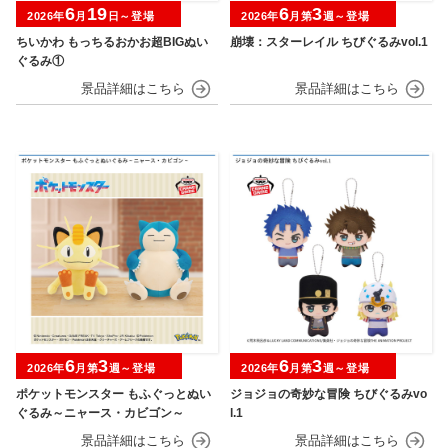
6
19
6
3
2026年
月
日～登場
2026年
月第
週～登場
ちいかわ もっちるおかお超BIGぬい
崩壊：スターレイル ちびぐるみvol.1
ぐるみ①
6
3
6
3
2026年
月第
週～登場
2026年
月第
週～登場
ポケットモンスター もふぐっとぬい
ジョジョの奇妙な冒険 ちびぐるみvo
ぐるみ～ニャース・カビゴン～
l.1