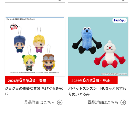
6
3
6
3
2026年
月第
週～登場
2026年
月第
週～登場
ジョジョの奇妙な冒険 ちびぐるみvo
パペットスンスン HUGっとおすわ
l.2
りぬいぐるみ