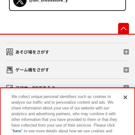
@bn_crossstore_y
先
あそび場をさがす
ゲーム機をさがす
スマホ・PCであそぶ
We collect unique personal identifiers such as cookies to
analyze our traffic and to personalize content and ads. We
イベント・キャンペーン
share information about your use of our website with our
analytics and advertising partners, who may combine it with
other information that you have provided to them or that they
have collected from your use of their services. Please click
"
here
" to see more details about how we use cookies and
関連会社
サステナビリティ
サイトポリシー