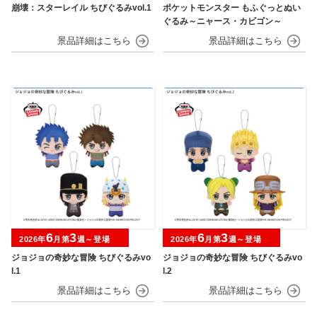
崩壊：スターレイル ちびぐるみvol.1
ポケットモンスター もふぐっとぬい
ぐるみ～ニャース・カビゴン～
6
3
6
3
2026年
月第
週～登場
2026年
月第
週～登場
ジョジョの奇妙な冒険 ちびぐるみvo
ジョジョの奇妙な冒険 ちびぐるみvo
l.1
l.2