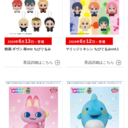
6
13
6
12
2026年
月
日～登場
2026年
月
日～登場
映画 ギヴン 柊mix ちびぐるみ
マリッジトキシン ちびぐるみvol.1