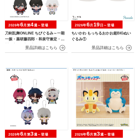
6
4
6
19
2026年
月第
週～登場
2026年
月
日～登場
刀剣乱舞ONLINE ちびぐるみ～一期
ちいかわ もっちるおかお超BIGぬい
一振・薬研藤四郎・和泉守兼定・堀
ぐるみ①
川国広・鶴丸国永～
6
3
6
3
2026年
月第
週～登場
2026年
月第
週～登場