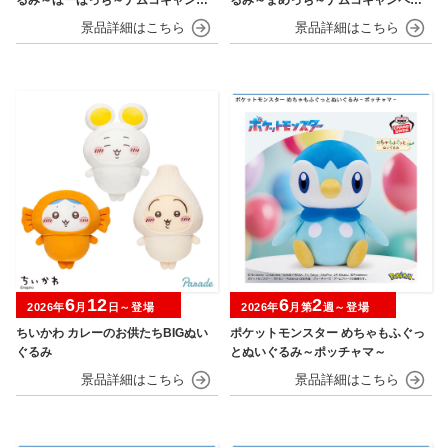
ーン
ン
6
12
6
2
2026年
月
日～登場
2026年
月第
週～登場
ちいかわ カレーのお供たちBIGぬい
ポケットモンスター めちゃもふぐっ
ぐるみ
とぬいぐるみ～ポッチャマ～