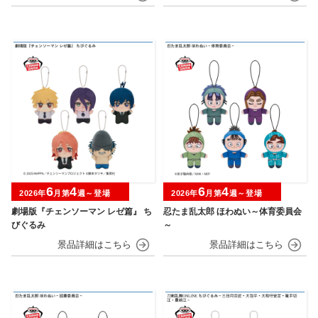
6
4
6
4
2026年
月第
週～登場
2026年
月第
週～登場
劇場版『チェンソーマン レゼ篇』 ち
忍たま乱太郎 ほわぬい～体育委員会
びぐるみ
～