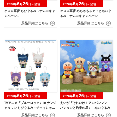
6
26
6
26
2026年
月
日～登場
2026年
月
日～登場
ケロロ軍曹 ちびぐるみ～ナムコキャ
ケロロ軍曹 めちゃもふぐっとぬいぐ
ンペーン～
るみ－ナムコキャンペーン－
6
26
6
26
2026年
月
日～登場
2026年
月
日～登場
TVアニメ『ブルーロック』 in ナンジ
えいが『それいけ！アンパンマン
ャタウン ちびぐるみ～チャイにゃFe
パンタンと約束の星』 ぬいぐるみ
s～