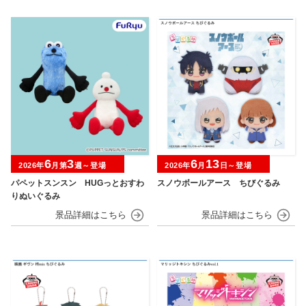
6
3
6
13
2026年
月第
週～登場
2026年
月
日～登場
パペットスンスン HUGっとおすわ
スノウボールアース ちびぐるみ
りぬいぐるみ