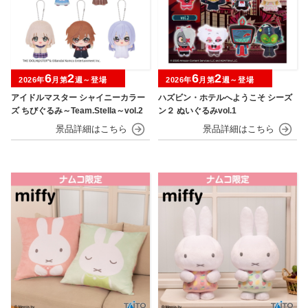
6
2
6
2
2026年
月第
週～登場
2026年
月第
週～登場
アイドルマスター シャイニーカラー
ハズビン・ホテルへようこそ シーズ
ズ ちびぐるみ～Team.Stella～vol.2
ン２ ぬいぐるみvol.1