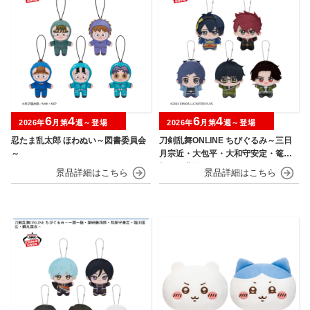
6
4
6
4
2026年
月第
週～登場
2026年
月第
週～登場
忍たま乱太郎 ほわぬい～図書委員会
刀剣乱舞ONLINE ちびぐるみ～三日
～
月宗近・大包平・大和守安定・篭手
切江・豊前江～