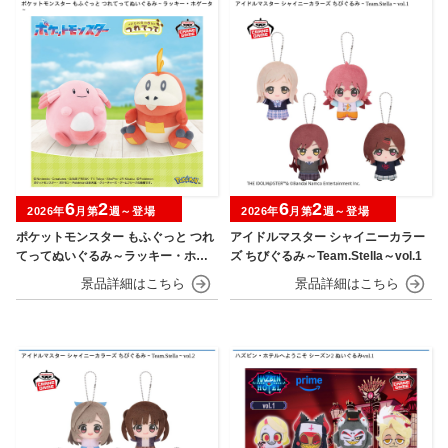
6
2
6
2
2026年
月第
週～登場
2026年
月第
週～登場
ポケットモンスター もふぐっと つれ
アイドルマスター シャイニーカラー
てってぬいぐるみ～ラッキー・ホゲ
ズ ちびぐるみ～Team.Stella～vol.1
ータ～