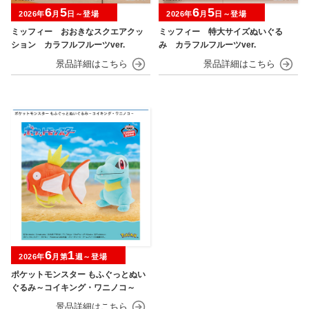
6
5
6
5
2026年
月
日～登場
2026年
月
日～登場
ミッフィー おおきなスクエアクッ
ミッフィー 特大サイズぬいぐる
ション カラフルフルーツver.
み カラフルフルーツver.
6
1
2026年
月第
週～登場
ポケットモンスター もふぐっとぬい
ぐるみ～コイキング・ワニノコ～