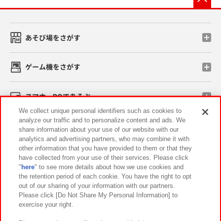
あそび場をさがす
ゲーム機をさがす
スマホ・PCであそぶ
We collect unique personal identifiers such as cookies to
analyze our traffic and to personalize content and ads. We
イベント・キャンペーン
share information about your use of our website with our
analytics and advertising partners, who may combine it with
other information that you have provided to them or that they
have collected from your use of their services. Please click
"
here
" to see more details about how we use cookies and
関連会社
サステナビリティ
サイトポリシー
the retention period of each cookie. You have the right to opt
out of our sharing of your information with our partners.
プライバシーポリシー
ウェブアクセシビリティ方針と検証結果
Please click [Do Not Share My Personal Information] to
exercise your right.
お取引先さまとともに
食品のご提供について