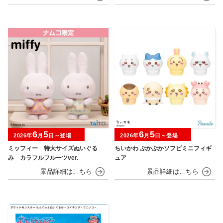
6
5
6
5
2026年
月
日～登場
2026年
月
日～登場
ミッフィー 特大サイズぬいぐる
ちいかわ ぷかぷかソフビミニフィギ
み カラフルフルーツver.
ュア