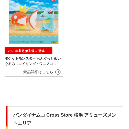
6
1
2026年
月第
週～登場
ポケットモンスター もふぐっとぬい
ぐるみ～コイキング・ワニノコ～
バンダイナムコ Cross Store 横浜 アミューズメン
トエリア