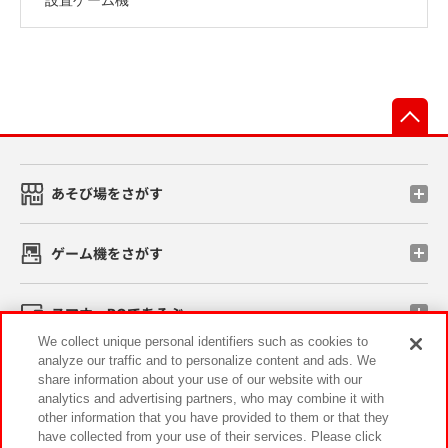
先
あそび場をさがす
ゲーム機をさがす
スマホ・PCであそぶ
We collect unique personal identifiers such as cookies to
analyze our traffic and to personalize content and ads. We
イベント・キャンペーン
share information about your use of our website with our
analytics and advertising partners, who may combine it with
other information that you have provided to them or that they
have collected from your use of their services. Please click