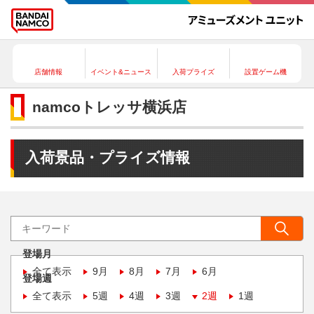
店舗情報
イベント&ニュース
入荷プライズ
設置ゲーム機
namcoトレッサ横浜店
入荷景品・プライズ情報
登場月
全て表示
9月
8月
7月
6月
登場週
全て表示
5週
4週
3週
2週
1週