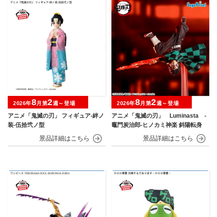
8
2
8
2
2026年
月第
週～登場
2026年
月第
週～登場
アニメ「鬼滅の刃」 フィギュア-絆ノ
アニメ「鬼滅の刃」 Luminasta ‐
装-伍拾弐ノ型
竈門炭治郎‐ヒノカミ神楽 斜陽転身