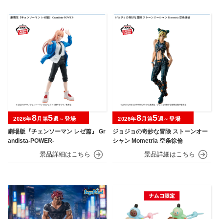
8
5
8
5
2026年
月第
週～登場
2026年
月第
週～登場
劇場版『チェンソーマン レゼ篇』 Gr
ジョジョの奇妙な冒険 ストーンオー
andista-POWER-
シャン Mometria 空条徐倫