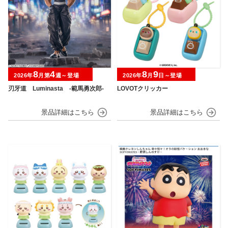
8
4
8
9
2026年
月第
週～登場
2026年
月
日～登場
刃牙道 Luminasta ‐範馬勇次郎‐
LOVOTクリッカー