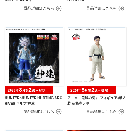
UFFY GEAR5-Ⅲ
D.TEACH-
8
2
8
2
2026年
月第
週～登場
2026年
月第
週～登場
HUNTER×HUNTER HUNTING ARC
アニメ「鬼滅の刃」 フィギュア-絆ノ
HIVES キルア 神速
装-伍拾壱ノ型