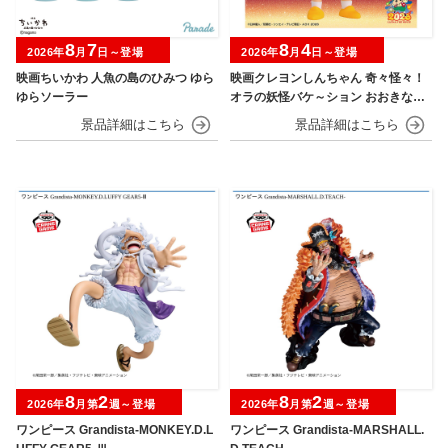
8
7
8
4
2026年
月
日～登場
2026年
月
日～登場
映画ちいかわ 人魚の島のひみつ ゆら
映画クレヨンしんちゃん 奇々怪々！
ゆらソーラー
オラの妖怪バケ～ション おおきなSO
FVIMATES～野原しんのすけ～
8
2
8
2
2026年
月第
週～登場
2026年
月第
週～登場
ワンピース Grandista-MONKEY.D.L
ワンピース Grandista-MARSHALL.