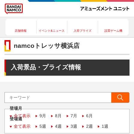
店舗情報
イベント&ニュース
入荷プライズ
設置ゲーム機
namcoトレッサ横浜店
入荷景品・プライズ情報
登場月
全て表示
9月
8月
7月
6月
登場週
全て表示
5週
4週
3週
2週
1週