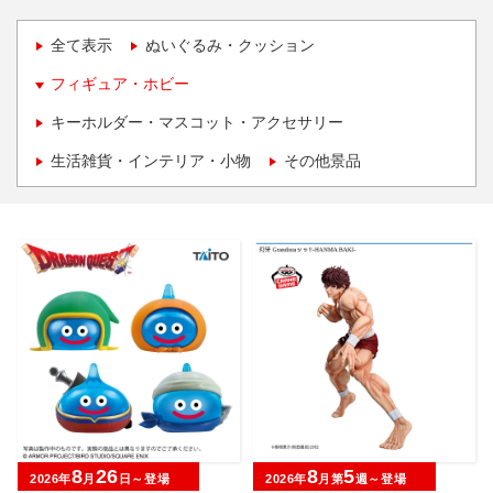
全て表示
ぬいぐるみ・クッション
フィギュア・ホビー
キーホルダー・マスコット・アクセサリー
生活雑貨・インテリア・小物
その他景品
8
26
8
5
2026年
月
日～登場
2026年
月第
週～登場