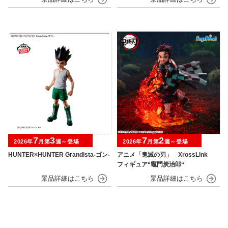
7
3
7
2
2026年
月第
週～登場
2026年
月第
週～登場
HUNTER×HUNTER Grandista-ゴン-
アニメ「鬼滅の刃」 XrossLink
フィギュア“竈門炭治郎“