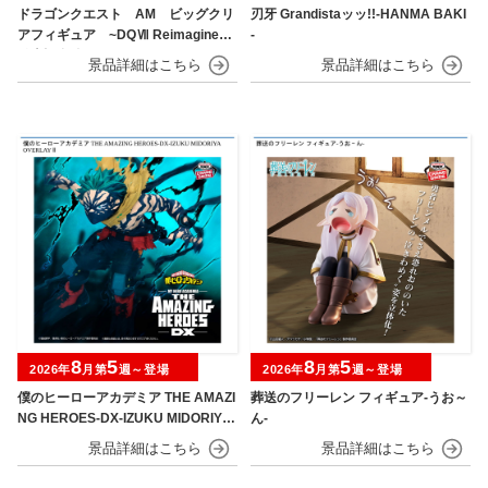
ドラゴンクエスト AM ビッグクリ
刃牙 Grandistaッッ!!-HANMA BAKI
アフィギュア ~DQⅦ Reimagined
-
発売記念編~
8
5
8
5
2026年
月第
週～登場
2026年
月第
週～登場
僕のヒーローアカデミア THE AMAZI
葬送のフリーレン フィギュア-うお～
NG HEROES-DX-IZUKU MIDORIYA
ん-
OVERLAY Ⅱ