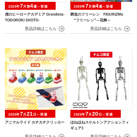
7
4
7
4
2026年
月第
週～登場
2026年
月第
週～登場
僕のヒーローアカデミア Grandista-
葬送のフリーレン FIGURIZMα
TODOROKI SHOTO-
“フリーレン”～花舞～
7
21
7
20
2026年
月
日～登場
2026年
月
日～登場
アニマルライド カチカチクリッカー
ほねほねスケルトンアクションフィ
ギュア3