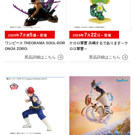
7
5
7
22
2026年
月第
週～登場
2026年
月
日～登場
ワンピース THEORAMA SOUL-ROR
ケロロ軍曹 共鳴するであります～ケ
ONOA ZORO-
ロロ軍曹～