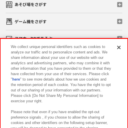
あそび場をさがす
ゲーム機をさがす
スマホ・PCであそぶ
We collect unique personal identifiers such as cookies to
analyze our traffic and to personalize content and ads. We
イベント・キャンペーン
share information about your use of our website with our
analytics and advertising partners, who may combine it with
other information that you have provided to them or that they
have collected from your use of their services. Please click
"
here
" to see more details about how we use cookies and
関連会社
サステナビリティ
サイトポリシー
the retention period of each cookie. You have the right to opt
out of our sharing of your information with our partners.
プライバシーポリシー
ウェブアクセシビリティ方針と検証結果
Please click [Do Not Share My Personal Information] to
exercise your right.
お取引先さまとともに
食品のご提供について
カスタマーハラスメント対応方針
よくあるご質問・お問い合わせ
Please note that even if you have enabled the opt-out
preference signals , if you choose to allow the sharing of
cookies and other identifiers on the following setup banner,