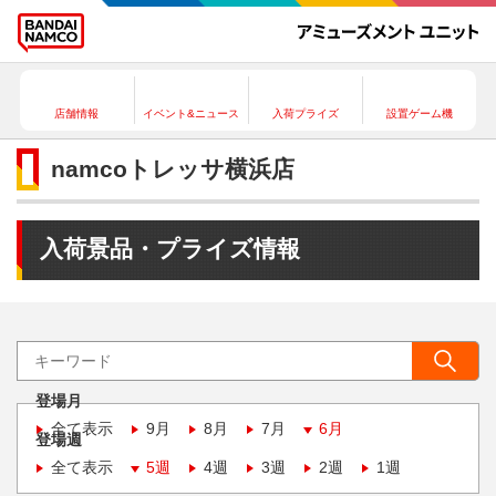
店舗情報
イベント&ニュース
入荷プライズ
設置ゲーム機
namcoトレッサ横浜店
入荷景品・プライズ情報
登場月
全て表示
9月
8月
7月
6月
登場週
全て表示
5週
4週
3週
2週
1週