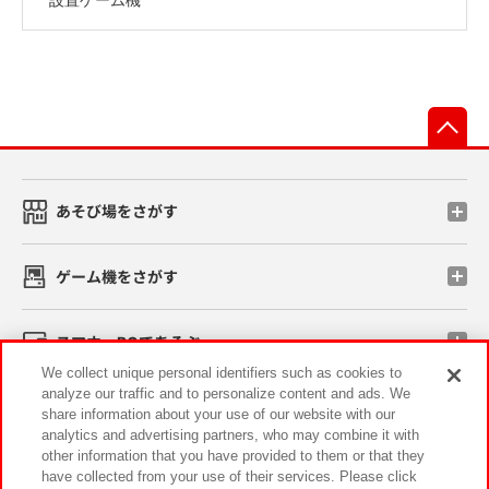
先
あそび場をさがす
ゲーム機をさがす
スマホ・PCであそぶ
We collect unique personal identifiers such as cookies to
analyze our traffic and to personalize content and ads. We
イベント・キャンペーン
share information about your use of our website with our
analytics and advertising partners, who may combine it with
other information that you have provided to them or that they
have collected from your use of their services. Please click